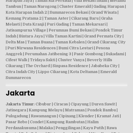
Harapan Jaya | Taman Ria Persada | Villa Bekasi Indah | Metland
Tambun | Taman Narogong | Cluster Emerald | Gading Harapan |
Kota Harapan Indah 2 | Summarecon Bekasi | Grand Wisata |
Kemang Pratama 2 | Taman Aster | Cikarang Baru | Graha
Melasti | Duta Kranji | Puri Gading | Taman Mekarsari |
Jatisampurna Village | Perumnas Bumi Bekasi | Pondok Timur
Indah | Bintara Jaya | Villa Taman Kartini | Grand Permata City |
Delta Mas | Taman Buana | Taman Kebalen | Grand Cikarang City
| Puri Nirwana Residences | Bumi Citra Lestari | Pesona
Anggrek | Perumahan Jatibening 3 | Pasir Gombong | Sukadami |
Cifest Walk | Tridaya Sakti | Cluster Vanya | Beverly Hills
Cikarang | The Orchard | Sinpasa Residence | Jababeka City |
Citra Indah City | Lippo Cikarang | Kota Deltamas | Emerald
Summarecon
Jakarta
Jakarta Timur:
Cibubur | Ciracas | Cipayung | Duren Sawit |
Jatinegara | Kampung Melayu | Matraman | Pondok Bambu |
Pulogadung | Rawamangun | Cipinang | Klender | Kramat Jati |
Pasar Rebo | Condet | Kampung Rambutan | Halim
Perdanakusuma | Malaka | Penggilingan | Kayu Putih | Rawa