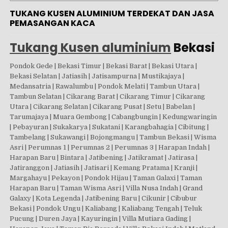
TUKANG KUSEN ALUMINIUM TERDEKAT DAN JASA
PEMASANGAN KACA
Tukang Kusen aluminium
Bekasi
Pondok Gede | Bekasi Timur | Bekasi Barat | Bekasi Utara |
Bekasi Selatan | Jatiasih | Jatisampurna | Mustikajaya |
Medansatria | Rawalumbu | Pondok Melati | Tambun Utara |
Tambun Selatan | Cikarang Barat | Cikarang Timur | Cikarang
Utara | Cikarang Selatan | Cikarang Pusat | Setu | Babelan |
Tarumajaya | Muara Gembong | Cabangbungin | Kedungwaringin
| Pebayuran | Sukakarya | Sukatani | Karangbahagia | Cibitung |
Tambelang | Sukawangi | Bojongmangu | Tambun Bekasi | Wisma
Asri | Perumnas 1 | Perumnas 2 | Perumnas 3 | Harapan Indah |
Harapan Baru | Bintara | Jatibening | Jatikramat | Jatirasa |
Jatiranggon | Jatiasih | Jatisari | Kemang Pratama | Kranji |
Margahayu | Pekayon | Pondok Hijau | Taman Galaxi | Taman
Harapan Baru | Taman Wisma Asri | Villa Nusa Indah | Grand
Galaxy | Kota Legenda | Jatibening Baru | Cikunir | Cibubur
Bekasi | Pondok Ungu | Kaliabang | Kaliabang Tengah | Teluk
Pucung | Duren Jaya | Kayuringin | Villa Mutiara Gading |