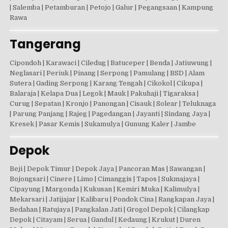
| Salemba | Petamburan | Petojo | Galur | Pegangsaan | Kampung
Rawa
Tangerang
Cipondoh | Karawaci | Ciledug | Batuceper | Benda | Jatiuwung |
Neglasari | Periuk | Pinang | Serpong | Pamulang | BSD | Alam
Sutera | Gading Serpong | Karang Tengah | Cikokol | Cikupa |
Balaraja | Kelapa Dua | Legok | Mauk | Pakuhaji | Tigaraksa |
Curug | Sepatan | Kronjo | Panongan | Cisauk | Solear | Teluknaga
| Parung Panjang | Rajeg | Pagedangan | Jayanti | Sindang Jaya |
Kresek | Pasar Kemis | Sukamulya | Gunung Kaler | Jambe
Depok
Beji | Depok Timur | Depok Jaya | Pancoran Mas | Sawangan |
Bojongsari | Cinere | Limo | Cimanggis | Tapos | Sukmajaya |
Cipayung | Margonda | Kukusan | Kemiri Muka | Kalimulya |
Mekarsari | Jatijajar | Kalibaru | Pondok Cina | Rangkapan Jaya |
Bedahan | Ratujaya | Pangkalan Jati | Grogol Depok | Cilangkap
Depok | Citayam | Serua | Gandul | Kedaung | Krukut | Duren