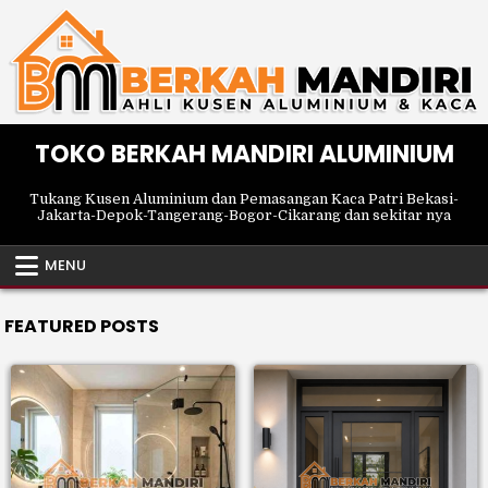
Skip
to
content
TOKO BERKAH MANDIRI ALUMINIUM
Tukang Kusen Aluminium dan Pemasangan Kaca Patri Bekasi-
Jakarta-Depok-Tangerang-Bogor-Cikarang dan sekitar nya
MENU
FEATURED POSTS