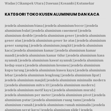
Wadas | Cikampek Utara | Dawuan | Kosambi | Kutamekar
KATEGORI TOKO KUSEN ALUMINIUM DAN KACA
jendela aluminium biasa | jendela aluminium bocor | jendela aluminium bulat | jendela aluminium casement | jendela aluminium double | jendela aluminium geser | jendela aluminium geser atas | jendela aluminium geser ke atas | jendela aluminium geser samping | jendela aluminium jungkit | jendela aluminium kaca | jendela aluminium kamar | jendela aluminium kamar mandi | jendela aluminium kamar tidur | jendela aluminium kasa nyamuk | jendela aluminium kawat nyamuk | jendela aluminium kedap suara | jendela aluminium kesmen | jendela aluminium kupu tarung | jendela aluminium kusen kayu | jendela aluminium lebar | jendela aluminium lengkung | jendela aluminium lipat | jendela aluminium masjid | jendela aluminium minimalis modern | jendela aluminium mitra 10 | jendela aluminium modern | jendela aluminium motif kayu | jendela aluminium murah | jendela aluminium per meter | jendela aluminium pivot | jendela aluminium putar | jendela aluminium ruang tamu | jendela aluminium rumah | jendela aluminium rumah minimalis | jendela aluminium serat kayu | jendela aluminium slide | jendela aluminium sliding atas bawah | jendela aluminium sliding bekas | jendela aluminium sliding harga | jendela aluminium sudut | jendela aluminium swing | jendela aluminium terbaru | jendela aluminium tidy | jendela aluminium vs kayu | jendela aluminium vs upvc | jendela aluminium ykk | jendela atap aluminium | jendela boven aluminium | jendela boven zig zag | jendela bulat aluminium | jendela casement aluminium kaca | jendela casement gunung | jendela dan kusen aluminium | jendela dan pintu aluminium | jendela dapur geser kayu | jendela dari aluminium | jendela dari galvalum | jendela dorong aluminium | jendela expanda | jendela frameless | jendela galvalum | jendela gebyok kaca | jendela gendong aluminium | jendela geser aluminium harga | jendela geser aluminium kaca | jendela geser dari kayu | jendela geser kaca | jendela geser kayu | jendela jalusi aluminium | jendela jungkit aluminium | jendela jungkit aluminium kaca | jendela kaca aluminium geser | jendela kaca aluminium harga | jendela kaca aluminium minimalis | jendela kaca dari baja ringan | jendela kaca frameless | jendela kaca geser | jendela kaca kayu jati | jendela kaca lipat | jendela kaca sliding | jendela kamar aluminium | jendela kamar aluminium minimalis | jendela kamar mandi aluminium | jendela kamar tidur aluminium | jendela kasa aluminium | jendela kayu geser | jendela kayu sliding | jendela kesmen aluminium | jendela krepyak aluminium | jendela kupu kupu aluminium | jendela kusen aluminium | jendela lengkung aluminium | jendela lipat aluminium | jendela lipat kayu | jendela loket aluminium | jendela louvre aluminium | jendela masjid aluminium | jendela maxilum | jendela minimalis aluminium | jendela nako aluminium | jendela nako aluminium harga | jendela panel kayu | jendela partisi aluminium | jendela pintu aluminium | jendela pintu aluminium geser | jendela pintu geser | jendela pintu kaca | jendela pivot aluminium | jendela putar aluminium | jendela pvc vs aluminium | jendela ruang tamu aluminium | jendela rumah aluminium | jendela rumah aluminium minimalis | jendela slide aluminium | jendela slide kayu | jendela sliding aluminium 1 daun | jendela sliding aluminium 4 daun | jendela sliding aluminium harga | jendela sliding aluminium kaca | jendela sliding aluminium tanpa kusen | jendela sliding atas bawah | jendela sliding baja ringan | jendela sliding ekonomi | jendela sliding minimalis | jendela sliding vertikal aluminium | jendela sudut aluminium | jendela swing aluminium | jendela swing aluminium kaca | jendela tidy | jendela top hung | jendela upvc vs aluminium | jendela ykk | jenis kaca tempered | jenis kaca tempered glass | jenis pintu panel | jenis2 kusen aluminium | jual aluminium alexindo | jual beli kusen aluminium bekas | jual jalusi aluminium | jual jendela aluminium bekas | jual jendela sliding aluminium | jual kusen aluminium bekas | jual kusen aluminium bekas terdekat | jual kusen dan pintu aluminium | jual kusen jendela aluminium | jual kusen jendela aluminium bekas | jual kusen pintu aluminium | jual kusen terdekat | jual lis aluminium terdekat | jual partisi kaca | jual partisi kaca bekas | jual pintu aluminium murah | jual pintu dan jendela aluminium | kaca 12mm tempered | kaca 8mm per meter | kaca 8mm tempered | kaca aluminium kantor | kaca aluminium minimalis | kaca aluminium ruko | kaca aluminium rumah | kaca asahi 12 mm | kaca atas pintu | kaca balkon | kaca balkon tempered | kaca bening 10 mm | kaca bening 6mm | kaca buat pintu rumah | kaca clear tempered | kaca clear tempered 5 mm | kaca es tempered | kaca frame aluminium | kaca frameless tempered | kaca geser pintu | kaca geser rumah | kaca intip pintu | kaca intip pintu hotel | kaca jendela aluminium | kaca jendela sliding | kaca jendela sliding aluminium | kaca kamar mandi sliding | kaca kusen aluminium | kaca kusen jendela | kaca laminated 10mm | kaca laminated 5 5 | kaca laminated 6 6 | kaca laminated glass | kaca laminated harga | kaca laminated pecah | kaca laminated tempered | kaca lipat frameless | kaca nako aluminium | kaca partisi kamar mandi | kaca partisi kamar mandi harga | kaca partisi kantor | kaca partisi ruangan | kaca patri pintu | kaca penyekat ruangan | kaca pintu | kaca pintu aluminium | kaca pintu geser | kaca pintu kamar mandi | kaca pintu kantor | kaca pintu minimalis | kaca pintu ruko | kaca pintu rumah | kaca pintu sliding | kaca pintu tempered | kaca pintu toko | kaca polos 12mm | kaca polos 8 mm | kaca samping rumah | kaca sekat toilet | kaca shower aluminium | kaca sliding aluminium | kaca sliding door | kaca stopsol 5mm | kaca stopsol 8mm | kaca tempered 10 mm | kaca tempered 10 mm harga | kaca tempered 10mm harga | kaca tempered 12 mm harga | kaca tempered 12 mm per m2 | kaca tempered 12 mm untuk aquarium | kaca tempered 12mm | kaca tempered 12mm asahimas | kaca tempered 12mm harga | kaca tempered 12mm per m2 | kaca tempered 12mm untuk aquarium | kaca tempered 20 mm | kaca tempered 5mm | kaca tempered 6mm | kaca tempered 8 mm | kaca tempered 8mm asahimas | kaca tempered 8mm harga | kaca tempered artinya | kaca tempered asahi | kaca tempered asahimas | kaca tempered balkon | kaca tempered bekas | kaca tempered bulat | kaca tempered glass 12mm | kaca tempered glass harga | kaca tempered hitam | kaca tempered laminated | kaca tempered lengkung | kaca tempered murah | kaca tempered per m2 | kaca tempered per meter | kaca tempered solo | kaca tempered tahan panas | kaca tempered terdekat | kaca tempered vs kaca biasa | kaca untuk pintu | kaca untuk pintu kamar mandi | kaca untuk pintu rumah | kaca upvc | kaki partisi kaca | kamar kaca aluminium | kamar mandi full kaca | kamar mandi kaca buram | kamar mandi partisi | kamar mandi partisi kaca | kamar mandi pintu geser | kamar mandi pintu kaca | kamar mandi sekat kaca | kamar pintu geser | kamar pintu kaca | kasa nyamuk untuk kusen aluminium | kawat expanda aluminium | kawat nyamuk jendela aluminium | keamanan pintu geser | kekuatan kaca 12mm | kekuatan kaca tempered | kekuatan kaca tempered 10mm | kekuatan kaca tempered 12mm | kekuatan kaca tempered 8mm | kekuatan kusen aluminium | kesmen aluminium | ketebalan aluminium alexindo | ketebalan aluminium inkalum | ketebalan aluminium ykk | ketebalan kaca pintu geser | ketebalan kaca tempered | ketebalan kaca tempered 12 mm | ketebalan kaca tempered 8 mm | kekurangan pintu aluminium | khasiat kaca tempered | kisaran harga kaca tempered | konstruksi aluminium|kusen aluminium | pintu kaca | jendela aluminium | pintu aluminium | partisi kaca | pintu lipat | kaca tempered | pintu geser | pintu panel | harga kusen aluminium | harga pintu aluminium | harga jendela aluminium | pintu kamar mandi aluminium | harga kusen pintu aluminium | harga kusen aluminium per meter | kusen pintu aluminium | harga kaca tempered 10mm | pintu kaca aluminium | harga aluminium per batang | pintu sliding aluminium | pintu sliding | pintu geser aluminium | pintu aluminium kamar mandi | harga pintu kamar mandi aluminium | kusen jendela aluminium | harga jendela aluminium per meter | pintu kaca geser | pintu lipat aluminium | harga kusen jendela aluminium | harga kaca tempered 12mm | kusen aluminium terdekat | harga pintu aluminium per unit | harga pintu rolling door lipat per meter | harga pintu kaca | pintu sliding kaca | pintu aluminium geser | harga pintu kaca geser | pintu aluminium kaca | harga pintu kaca aluminium | harga kaca tempered | jalusi aluminium | harga pintu sliding aluminium | harga kaca tempered 8mm | toko pintu aluminium terdekat | pintu lipat besi | pintu lipat pvc | pintu kawat nyamuk aluminium | kaca tempered 10mm | rolling door geser | harga kusen aluminium 2022 | jendela aluminium harga | harga pintu aluminium 2022 | harga 1 set kusen pintu aluminium | jual pintu aluminium terdekat | pintu sliding kayu | kaca tempered 12mm | jendela aluminium sliding | aluminium alexindo | harga pintu lipat besi per meter 2025 | pintu kaca otomatis | pintu geser kayu | harga pintu kaca aluminium per meter | harga pintu lipat per meter | jual kusen aluminium terdekat | pintu aluminium minimalis | jasa pasang kusen aluminium | harga pintu aluminium kamar mandi | harga pintu aluminium per meter | jendela aluminium minimalis | pintu geser kaca | harga kusen dan pintu aluminium | harga pintu aluminium 2 pintu | partisi kaca kamar mandi | pintu otomatis kaca | harga pintu dan kusen aluminium | kusen aluminium alexindo | pintu kasa nyamuk aluminium | pintu sliding aluminium 2 daun | harga kaca tempered per meter | pintu rumah aluminium | harga rolling door geser per meter | pintu kusen aluminium | harga satu set pintu dan jendela aluminium | harga kusen aluminium 4 inch per batang | harga pintu kawat nyamuk aluminium | harga pintu sliding kaca | pintu garasi lipat | harga kusen pintu aluminium per unit | pintu kaca tempered | harga kusen jendela aluminium per meter | kaca tempered 8mm | harga pintu sliding