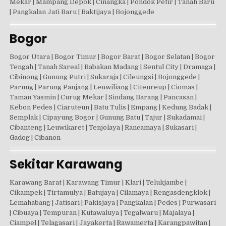
Mekar | Mampang Depok | Cinangka | Pondok Petir | Tanah Baru
| Pangkalan Jati Baru | Baktijaya | Bojonggede
Bogor
Bogor Utara | Bogor Timur | Bogor Barat | Bogor Selatan | Bogor
Tengah | Tanah Sareal | Babakan Madang | Sentul City | Dramaga |
Cibinong | Gunung Putri | Sukaraja | Cileungsi | Bojonggede |
Parung | Parung Panjang | Leuwiliang | Citeureup | Ciomas |
Taman Yasmin | Curug Mekar | Sindang Barang | Pancasan |
Kebon Pedes | Ciaruteun | Batu Tulis | Empang | Kedung Badak |
Semplak | Cipayung Bogor | Gunung Batu | Tajur | Sukadamai |
Cibanteng | Leuwikaret | Tenjolaya | Rancamaya | Sukasari |
Gadog | Cibanon
Sekitar Karawang
Karawang Barat | Karawang Timur | Klari | Telukjambe |
Cikampek | Tirtamulya | Batujaya | Cilamaya | Rengasdengklok |
Lemahabang | Jatisari | Pakisjaya | Pangkalan | Pedes | Purwasari
| Cibuaya | Tempuran | Kutawaluya | Tegalwaru | Majalaya |
Ciampel | Telagasari | Jayakerta | Rawamerta | Karangpawitan |