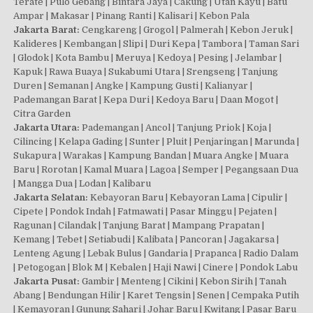
Terate | Pulo Gebang | Bintara Jaya | Cakung | Utan Kayu | Batu
Ampar | Makasar | Pinang Ranti | Kalisari | Kebon Pala
Jakarta Barat:
Cengkareng | Grogol | Palmerah | Kebon Jeruk |
Kalideres | Kembangan | Slipi | Duri Kepa | Tambora | Taman Sari
| Glodok | Kota Bambu | Meruya | Kedoya | Pesing | Jelambar |
Kapuk | Rawa Buaya | Sukabumi Utara | Srengseng | Tanjung
Duren | Semanan | Angke | Kampung Gusti | Kalianyar |
Pademangan Barat | Kepa Duri | Kedoya Baru | Daan Mogot |
Citra Garden
Jakarta Utara:
Pademangan | Ancol | Tanjung Priok | Koja |
Cilincing | Kelapa Gading | Sunter | Pluit | Penjaringan | Marunda |
Sukapura | Warakas | Kampung Bandan | Muara Angke | Muara
Baru | Rorotan | Kamal Muara | Lagoa | Semper | Pegangsaan Dua
| Mangga Dua | Lodan | Kalibaru
Jakarta Selatan:
Kebayoran Baru | Kebayoran Lama | Cipulir |
Cipete | Pondok Indah | Fatmawati | Pasar Minggu | Pejaten |
Ragunan | Cilandak | Tanjung Barat | Mampang Prapatan |
Kemang | Tebet | Setiabudi | Kalibata | Pancoran | Jagakarsa |
Lenteng Agung | Lebak Bulus | Gandaria | Prapanca | Radio Dalam
| Petogogan | Blok M | Kebalen | Haji Nawi | Cinere | Pondok Labu
Jakarta Pusat:
Gambir | Menteng | Cikini | Kebon Sirih | Tanah
Abang | Bendungan Hilir | Karet Tengsin | Senen | Cempaka Putih
| Kemayoran | Gunung Sahari | Johar Baru | Kwitang | Pasar Baru