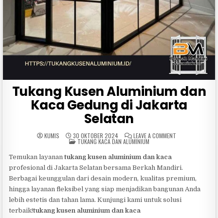
Tukang Kusen Aluminium dan
Kaca Gedung di Jakarta
Selatan
ON
KUMIS
30 OKTOBER 2024
LEAVE A COMMENT
POSTED
TUKANG
TUKANG KACA DAN ALUMINIUM
IN
KUSEN
ALUMINIUM
Temukan layanan
tukang kusen aluminium dan kaca
DAN
KACA
profesional di Jakarta Selatan bersama Berkah Mandiri.
GEDUNG
DI
Berbagai keunggulan dari desain modern, kualitas premium,
JAKARTA
SELATAN
hingga layanan fleksibel yang siap menjadikan bangunan Anda
lebih estetis dan tahan lama. Kunjungi kami untuk solusi
terbaik!
tukang kusen aluminium dan kaca