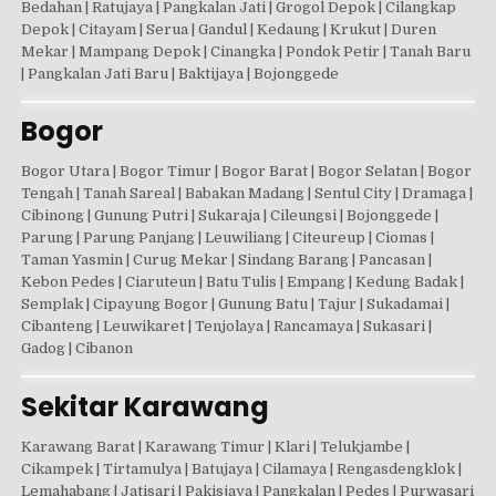
Bedahan | Ratujaya | Pangkalan Jati | Grogol Depok | Cilangkap
Depok | Citayam | Serua | Gandul | Kedaung | Krukut | Duren
Mekar | Mampang Depok | Cinangka | Pondok Petir | Tanah Baru
| Pangkalan Jati Baru | Baktijaya | Bojonggede
Bogor
Bogor Utara | Bogor Timur | Bogor Barat | Bogor Selatan | Bogor
Tengah | Tanah Sareal | Babakan Madang | Sentul City | Dramaga |
Cibinong | Gunung Putri | Sukaraja | Cileungsi | Bojonggede |
Parung | Parung Panjang | Leuwiliang | Citeureup | Ciomas |
Taman Yasmin | Curug Mekar | Sindang Barang | Pancasan |
Kebon Pedes | Ciaruteun | Batu Tulis | Empang | Kedung Badak |
Semplak | Cipayung Bogor | Gunung Batu | Tajur | Sukadamai |
Cibanteng | Leuwikaret | Tenjolaya | Rancamaya | Sukasari |
Gadog | Cibanon
Sekitar Karawang
Karawang Barat | Karawang Timur | Klari | Telukjambe |
Cikampek | Tirtamulya | Batujaya | Cilamaya | Rengasdengklok |
Lemahabang | Jatisari | Pakisjaya | Pangkalan | Pedes | Purwasari