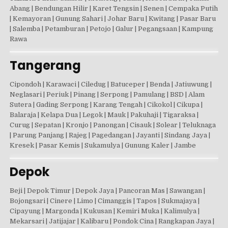
Abang | Bendungan Hilir | Karet Tengsin | Senen | Cempaka Putih
| Kemayoran | Gunung Sahari | Johar Baru | Kwitang | Pasar Baru
| Salemba | Petamburan | Petojo | Galur | Pegangsaan | Kampung
Rawa
Tangerang
Cipondoh | Karawaci | Ciledug | Batuceper | Benda | Jatiuwung |
Neglasari | Periuk | Pinang | Serpong | Pamulang | BSD | Alam
Sutera | Gading Serpong | Karang Tengah | Cikokol | Cikupa |
Balaraja | Kelapa Dua | Legok | Mauk | Pakuhaji | Tigaraksa |
Curug | Sepatan | Kronjo | Panongan | Cisauk | Solear | Teluknaga
| Parung Panjang | Rajeg | Pagedangan | Jayanti | Sindang Jaya |
Kresek | Pasar Kemis | Sukamulya | Gunung Kaler | Jambe
Depok
Beji | Depok Timur | Depok Jaya | Pancoran Mas | Sawangan |
Bojongsari | Cinere | Limo | Cimanggis | Tapos | Sukmajaya |
Cipayung | Margonda | Kukusan | Kemiri Muka | Kalimulya |
Mekarsari | Jatijajar | Kalibaru | Pondok Cina | Rangkapan Jaya |