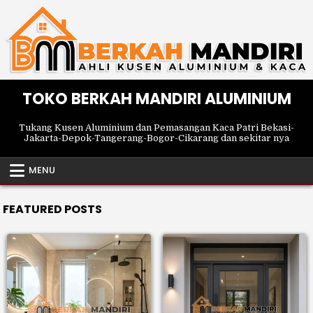
Skip
to
content
TOKO BERKAH MANDIRI ALUMINIUM
Tukang Kusen Aluminium dan Pemasangan Kaca Patri Bekasi-
Jakarta-Depok-Tangerang-Bogor-Cikarang dan sekitar nya
MENU
FEATURED POSTS