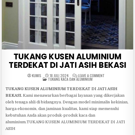
TUKANG KUSEN ALUMINIUM
TERDEKAT DI JATI ASIH BEKASI
ON
KUMIS
18 JULI 2024
LEAVE A COMMENT
POSTED
TUKANG
TUKANG KACA DAN ALUMINIUM
IN
KUSEN
ALUMINIUM
TUKANG KUSEN ALUMINIUM TERDEKAT DI JATI ASIH
TERDEKAT
DI
BEKASI.
Kami menawarkan berbagai layanan yang dikerjakan
JATI
ASIH
oleh tenaga ahli di bidangnya. Dengan model minimalis kekinian,
BEKASI
harga ekonomis, dan jaminan kualitas, kami siap memenuhi
kebutuhan Anda akan produk-produk kaca dan
aluminium.TUKANG KUSEN ALUMINIUM TERDEKAT DI JATI
ASIH