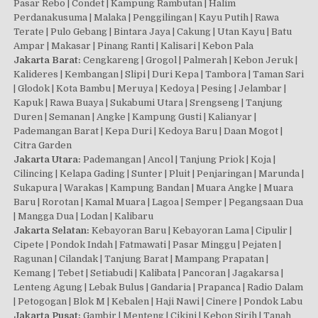
Pasar Rebo | Condet | Kampung Rambutan | Halim
Perdanakusuma | Malaka | Penggilingan | Kayu Putih | Rawa
Terate | Pulo Gebang | Bintara Jaya | Cakung | Utan Kayu | Batu
Ampar | Makasar | Pinang Ranti | Kalisari | Kebon Pala
Jakarta Barat:
Cengkareng | Grogol | Palmerah | Kebon Jeruk |
Kalideres | Kembangan | Slipi | Duri Kepa | Tambora | Taman Sari
| Glodok | Kota Bambu | Meruya | Kedoya | Pesing | Jelambar |
Kapuk | Rawa Buaya | Sukabumi Utara | Srengseng | Tanjung
Duren | Semanan | Angke | Kampung Gusti | Kalianyar |
Pademangan Barat | Kepa Duri | Kedoya Baru | Daan Mogot |
Citra Garden
Jakarta Utara:
Pademangan | Ancol | Tanjung Priok | Koja |
Cilincing | Kelapa Gading | Sunter | Pluit | Penjaringan | Marunda |
Sukapura | Warakas | Kampung Bandan | Muara Angke | Muara
Baru | Rorotan | Kamal Muara | Lagoa | Semper | Pegangsaan Dua
| Mangga Dua | Lodan | Kalibaru
Jakarta Selatan:
Kebayoran Baru | Kebayoran Lama | Cipulir |
Cipete | Pondok Indah | Fatmawati | Pasar Minggu | Pejaten |
Ragunan | Cilandak | Tanjung Barat | Mampang Prapatan |
Kemang | Tebet | Setiabudi | Kalibata | Pancoran | Jagakarsa |
Lenteng Agung | Lebak Bulus | Gandaria | Prapanca | Radio Dalam
| Petogogan | Blok M | Kebalen | Haji Nawi | Cinere | Pondok Labu
Jakarta Pusat:
Gambir | Menteng | Cikini | Kebon Sirih | Tanah