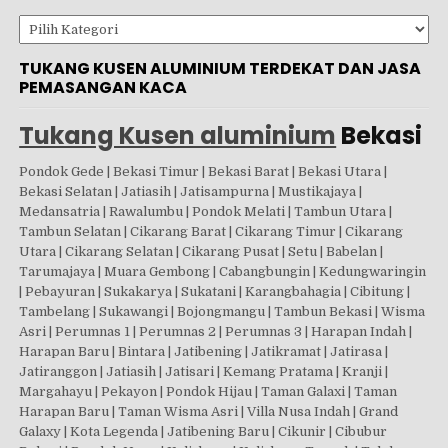
Kategori
TUKANG KUSEN ALUMINIUM TERDEKAT DAN JASA
PEMASANGAN KACA
Tukang Kusen aluminium
Bekasi
Pondok Gede | Bekasi Timur | Bekasi Barat | Bekasi Utara |
Bekasi Selatan | Jatiasih | Jatisampurna | Mustikajaya |
Medansatria | Rawalumbu | Pondok Melati | Tambun Utara |
Tambun Selatan | Cikarang Barat | Cikarang Timur | Cikarang
Utara | Cikarang Selatan | Cikarang Pusat | Setu | Babelan |
Tarumajaya | Muara Gembong | Cabangbungin | Kedungwaringin
| Pebayuran | Sukakarya | Sukatani | Karangbahagia | Cibitung |
Tambelang | Sukawangi | Bojongmangu | Tambun Bekasi | Wisma
Asri | Perumnas 1 | Perumnas 2 | Perumnas 3 | Harapan Indah |
Harapan Baru | Bintara | Jatibening | Jatikramat | Jatirasa |
Jatiranggon | Jatiasih | Jatisari | Kemang Pratama | Kranji |
Margahayu | Pekayon | Pondok Hijau | Taman Galaxi | Taman
Harapan Baru | Taman Wisma Asri | Villa Nusa Indah | Grand
Galaxy | Kota Legenda | Jatibening Baru | Cikunir | Cibubur