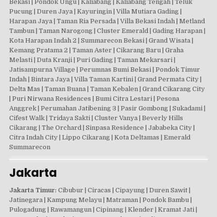
Bekasi | Pondok Ungu | Kaliabang | Kaliabang Tengah | Teluk
Pucung | Duren Jaya | Kayuringin | Villa Mutiara Gading |
Harapan Jaya | Taman Ria Persada | Villa Bekasi Indah | Metland
Tambun | Taman Narogong | Cluster Emerald | Gading Harapan |
Kota Harapan Indah 2 | Summarecon Bekasi | Grand Wisata |
Kemang Pratama 2 | Taman Aster | Cikarang Baru | Graha
Melasti | Duta Kranji | Puri Gading | Taman Mekarsari |
Jatisampurna Village | Perumnas Bumi Bekasi | Pondok Timur
Indah | Bintara Jaya | Villa Taman Kartini | Grand Permata City |
Delta Mas | Taman Buana | Taman Kebalen | Grand Cikarang City
| Puri Nirwana Residences | Bumi Citra Lestari | Pesona
Anggrek | Perumahan Jatibening 3 | Pasir Gombong | Sukadami |
Cifest Walk | Tridaya Sakti | Cluster Vanya | Beverly Hills
Cikarang | The Orchard | Sinpasa Residence | Jababeka City |
Citra Indah City | Lippo Cikarang | Kota Deltamas | Emerald
Summarecon
Jakarta
Jakarta Timur:
Cibubur | Ciracas | Cipayung | Duren Sawit |
Jatinegara | Kampung Melayu | Matraman | Pondok Bambu |
Pulogadung | Rawamangun | Cipinang | Klender | Kramat Jati |