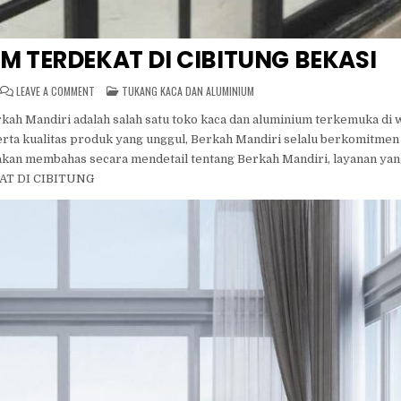
 TERDEKAT DI CIBITUNG BEKASI
ON
POSTED
LEAVE A COMMENT
TUKANG KACA DAN ALUMINIUM
TOKO
IN
KACA
rkah Mandiri adalah salah satu toko kaca dan aluminium terkemuka di w
ALUMINIUM
TERDEKAT
erta kualitas produk yang unggul, Berkah Mandiri selalu berkomitmen
DI
CIBITUNG
 akan membahas secara mendetail tentang Berkah Mandiri, layanan yan
BEKASI
KAT DI CIBITUNG