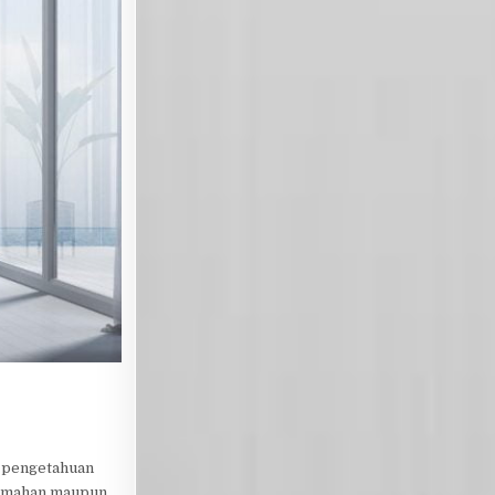
n pengetahuan
rumahan maupun