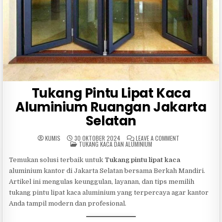
Tukang Pintu Lipat Kaca
Aluminium Ruangan Jakarta
Selatan
ON
KUMIS
30 OKTOBER 2024
LEAVE A COMMENT
POSTED
TUKANG
TUKANG KACA DAN ALUMINIUM
IN
PINTU
LIPAT
Temukan solusi terbaik untuk
Tukang pintu lipat kaca
KACA
ALUMINIUM
aluminium kantor di Jakarta Selatan bersama Berkah Mandiri.
RUANGAN
JAKARTA
Artikel ini mengulas keunggulan, layanan, dan tips memilih
SELATAN
tukang pintu lipat kaca aluminium yang terpercaya agar kantor
Anda tampil modern dan profesional.