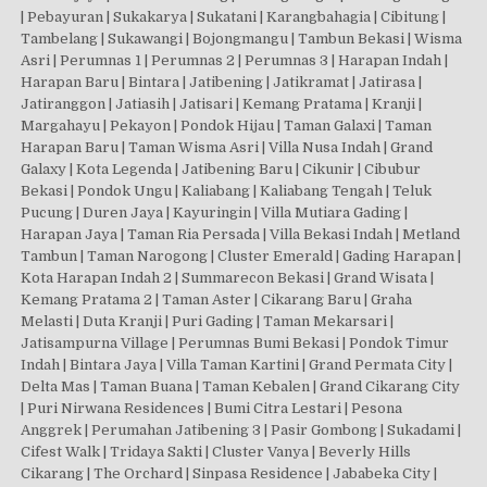
| Pebayuran | Sukakarya | Sukatani | Karangbahagia | Cibitung |
Tambelang | Sukawangi | Bojongmangu | Tambun Bekasi | Wisma
Asri | Perumnas 1 | Perumnas 2 | Perumnas 3 | Harapan Indah |
Harapan Baru | Bintara | Jatibening | Jatikramat | Jatirasa |
Jatiranggon | Jatiasih | Jatisari | Kemang Pratama | Kranji |
Margahayu | Pekayon | Pondok Hijau | Taman Galaxi | Taman
Harapan Baru | Taman Wisma Asri | Villa Nusa Indah | Grand
Galaxy | Kota Legenda | Jatibening Baru | Cikunir | Cibubur
Bekasi | Pondok Ungu | Kaliabang | Kaliabang Tengah | Teluk
Pucung | Duren Jaya | Kayuringin | Villa Mutiara Gading |
Harapan Jaya | Taman Ria Persada | Villa Bekasi Indah | Metland
Tambun | Taman Narogong | Cluster Emerald | Gading Harapan |
Kota Harapan Indah 2 | Summarecon Bekasi | Grand Wisata |
Kemang Pratama 2 | Taman Aster | Cikarang Baru | Graha
Melasti | Duta Kranji | Puri Gading | Taman Mekarsari |
Jatisampurna Village | Perumnas Bumi Bekasi | Pondok Timur
Indah | Bintara Jaya | Villa Taman Kartini | Grand Permata City |
Delta Mas | Taman Buana | Taman Kebalen | Grand Cikarang City
| Puri Nirwana Residences | Bumi Citra Lestari | Pesona
Anggrek | Perumahan Jatibening 3 | Pasir Gombong | Sukadami |
Cifest Walk | Tridaya Sakti | Cluster Vanya | Beverly Hills
Cikarang | The Orchard | Sinpasa Residence | Jababeka City |