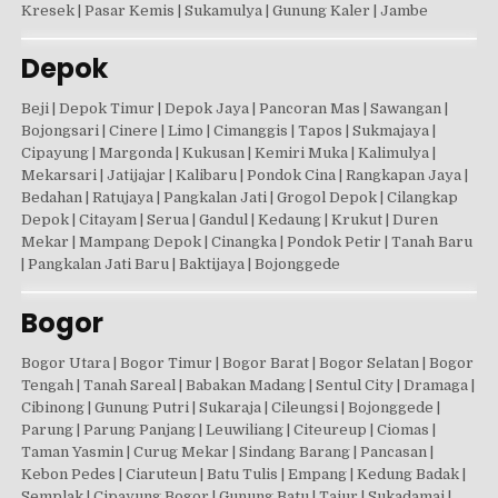
Kresek | Pasar Kemis | Sukamulya | Gunung Kaler | Jambe
Depok
Beji | Depok Timur | Depok Jaya | Pancoran Mas | Sawangan |
Bojongsari | Cinere | Limo | Cimanggis | Tapos | Sukmajaya |
Cipayung | Margonda | Kukusan | Kemiri Muka | Kalimulya |
Mekarsari | Jatijajar | Kalibaru | Pondok Cina | Rangkapan Jaya |
Bedahan | Ratujaya | Pangkalan Jati | Grogol Depok | Cilangkap
Depok | Citayam | Serua | Gandul | Kedaung | Krukut | Duren
Mekar | Mampang Depok | Cinangka | Pondok Petir | Tanah Baru
| Pangkalan Jati Baru | Baktijaya | Bojonggede
Bogor
Bogor Utara | Bogor Timur | Bogor Barat | Bogor Selatan | Bogor
Tengah | Tanah Sareal | Babakan Madang | Sentul City | Dramaga |
Cibinong | Gunung Putri | Sukaraja | Cileungsi | Bojonggede |
Parung | Parung Panjang | Leuwiliang | Citeureup | Ciomas |
Taman Yasmin | Curug Mekar | Sindang Barang | Pancasan |
Kebon Pedes | Ciaruteun | Batu Tulis | Empang | Kedung Badak |
Semplak | Cipayung Bogor | Gunung Batu | Tajur | Sukadamai |