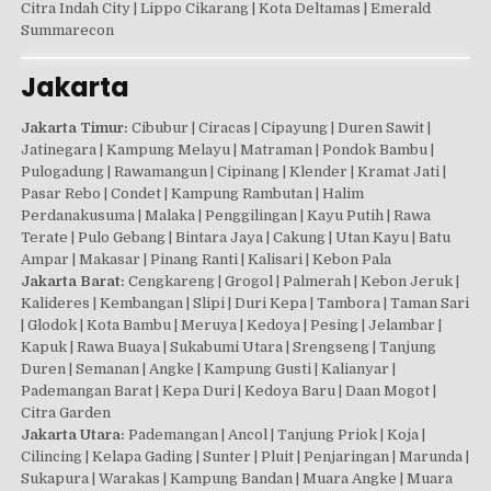
Citra Indah City | Lippo Cikarang | Kota Deltamas | Emerald
Summarecon
Jakarta
Jakarta Timur:
Cibubur | Ciracas | Cipayung | Duren Sawit |
Jatinegara | Kampung Melayu | Matraman | Pondok Bambu |
Pulogadung | Rawamangun | Cipinang | Klender | Kramat Jati |
Pasar Rebo | Condet | Kampung Rambutan | Halim
Perdanakusuma | Malaka | Penggilingan | Kayu Putih | Rawa
Terate | Pulo Gebang | Bintara Jaya | Cakung | Utan Kayu | Batu
Ampar | Makasar | Pinang Ranti | Kalisari | Kebon Pala
Jakarta Barat:
Cengkareng | Grogol | Palmerah | Kebon Jeruk |
Kalideres | Kembangan | Slipi | Duri Kepa | Tambora | Taman Sari
| Glodok | Kota Bambu | Meruya | Kedoya | Pesing | Jelambar |
Kapuk | Rawa Buaya | Sukabumi Utara | Srengseng | Tanjung
Duren | Semanan | Angke | Kampung Gusti | Kalianyar |
Pademangan Barat | Kepa Duri | Kedoya Baru | Daan Mogot |
Citra Garden
Jakarta Utara:
Pademangan | Ancol | Tanjung Priok | Koja |
Cilincing | Kelapa Gading | Sunter | Pluit | Penjaringan | Marunda |
Sukapura | Warakas | Kampung Bandan | Muara Angke | Muara