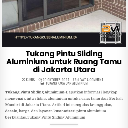
Tukang Pintu Sliding
Aluminium untuk Ruang Tamu
di Jakarta Utara
ON
KUMIS
30 OKTOBER 2024
LEAVE A COMMENT
POSTED
TUKANG
TUKANG KACA DAN ALUMINIUM
IN
PINTU
SLIDING
Tukang Pintu Sliding Aluminium-
Dapatkan informasi lengkap
ALUMINIUM
UNTUK
mengenai pintu sliding aluminium untuk ruang tamu dari Berkah
RUANG
TAMU
Mandiri di Jakarta Utara. Artikel ini mengulas keunggulan,
DI
JAKARTA
desain, harga, dan layanan kustomisasi pintu aluminium
UTARA
berkualitas.Tukang Pintu Sliding Aluminium