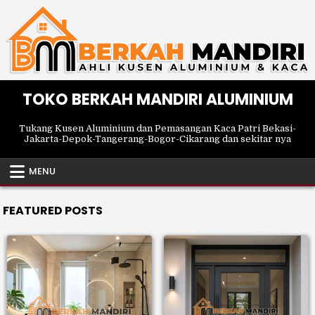
Skip
to
content
TOKO BERKAH MANDIRI ALUMINIUM
Tukang Kusen Aluminium dan Pemasangan Kaca Patri Bekasi-
Jakarta-Depok-Tangerang-Bogor-Cikarang dan sekitar nya
MENU
FEATURED POSTS