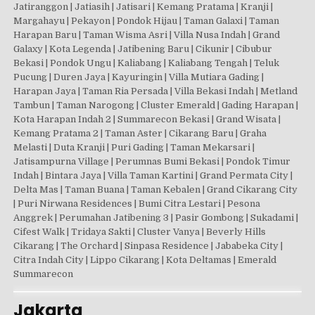
Jatiranggon | Jatiasih | Jatisari | Kemang Pratama | Kranji |
Margahayu | Pekayon | Pondok Hijau | Taman Galaxi | Taman
Harapan Baru | Taman Wisma Asri | Villa Nusa Indah | Grand
Galaxy | Kota Legenda | Jatibening Baru | Cikunir | Cibubur
Bekasi | Pondok Ungu | Kaliabang | Kaliabang Tengah | Teluk
Pucung | Duren Jaya | Kayuringin | Villa Mutiara Gading |
Harapan Jaya | Taman Ria Persada | Villa Bekasi Indah | Metland
Tambun | Taman Narogong | Cluster Emerald | Gading Harapan |
Kota Harapan Indah 2 | Summarecon Bekasi | Grand Wisata |
Kemang Pratama 2 | Taman Aster | Cikarang Baru | Graha
Melasti | Duta Kranji | Puri Gading | Taman Mekarsari |
Jatisampurna Village | Perumnas Bumi Bekasi | Pondok Timur
Indah | Bintara Jaya | Villa Taman Kartini | Grand Permata City |
Delta Mas | Taman Buana | Taman Kebalen | Grand Cikarang City
| Puri Nirwana Residences | Bumi Citra Lestari | Pesona
Anggrek | Perumahan Jatibening 3 | Pasir Gombong | Sukadami |
Cifest Walk | Tridaya Sakti | Cluster Vanya | Beverly Hills
Cikarang | The Orchard | Sinpasa Residence | Jababeka City |
Citra Indah City | Lippo Cikarang | Kota Deltamas | Emerald
Summarecon
Jakarta