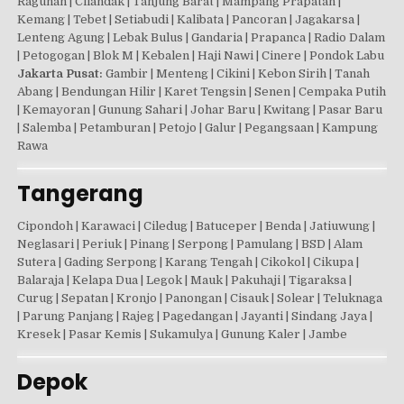
Ragunan | Cilandak | Tanjung Barat | Mampang Prapatan |
Kemang | Tebet | Setiabudi | Kalibata | Pancoran | Jagakarsa |
Lenteng Agung | Lebak Bulus | Gandaria | Prapanca | Radio Dalam
| Petogogan | Blok M | Kebalen | Haji Nawi | Cinere | Pondok Labu
Jakarta Pusat:
Gambir | Menteng | Cikini | Kebon Sirih | Tanah
Abang | Bendungan Hilir | Karet Tengsin | Senen | Cempaka Putih
| Kemayoran | Gunung Sahari | Johar Baru | Kwitang | Pasar Baru
| Salemba | Petamburan | Petojo | Galur | Pegangsaan | Kampung
Rawa
Tangerang
Cipondoh | Karawaci | Ciledug | Batuceper | Benda | Jatiuwung |
Neglasari | Periuk | Pinang | Serpong | Pamulang | BSD | Alam
Sutera | Gading Serpong | Karang Tengah | Cikokol | Cikupa |
Balaraja | Kelapa Dua | Legok | Mauk | Pakuhaji | Tigaraksa |
Curug | Sepatan | Kronjo | Panongan | Cisauk | Solear | Teluknaga
| Parung Panjang | Rajeg | Pagedangan | Jayanti | Sindang Jaya |
Kresek | Pasar Kemis | Sukamulya | Gunung Kaler | Jambe
Depok