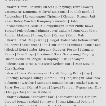
Jakarta Timur:
Cibubur | Ciracas | Cipayung | Duren Sawit |
Jatinegara | Kampung Melayu | Matraman | Pondok Bambu |
Pulogadung | Rawamangun | Cipinang | Klender | Kramat Jati |
Pasar Rebo | Condet | Kampung Rambutan | Halim
Perdanakusuma | Malaka | Penggilingan | Kayu Putih | Rawa
Terate | Pulo Gebang | Bintara Jaya | Cakung | Utan Kayu | Batu
Ampar | Makasar | Pinang Ranti | Kalisari | Kebon Pala
Jakarta Barat:
Cengkareng | Grogol | Palmerah | Kebon Jeruk |
Kalideres | Kembangan | Slipi | Duri Kepa | Tambora | Taman Sari
| Glodok | Kota Bambu | Meruya | Kedoya | Pesing | Jelambar |
Kapuk | Rawa Buaya | Sukabumi Utara | Srengseng | Tanjung
Duren | Semanan | Angke | Kampung Gusti | Kalianyar |
Pademangan Barat | Kepa Duri | Kedoya Baru | Daan Mogot |
Citra Garden
Jakarta Utara:
Pademangan | Ancol | Tanjung Priok | Koja |
Cilincing | Kelapa Gading | Sunter | Pluit | Penjaringan | Marunda |
Sukapura | Warakas | Kampung Bandan | Muara Angke | Muara
Baru | Rorotan | Kamal Muara | Lagoa | Semper | Pegangsaan Dua
| Mangga Dua | Lodan | Kalibaru
Jakarta Selatan:
Kebayoran Baru | Kebayoran Lama | Cipulir |
Cipete | Pondok Indah | Fatmawati | Pasar Minggu | Pejaten |