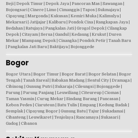
Beji | Depok Timur | Depok Jaya | Pancoran Mas | Sawangan |
Bojongsari | Cinere | Limo | Cimanggis | Tapos | Sukmajaya |
Cipayung | Margonda | Kukusan | Kemiri Muka | Kalimulya |
Mekarsari | Jatijajar | Kalibaru | Pondok Cina | Rangkapan Jaya |
Bedahan | Ratujaya | Pangkalan Jati | Grogol Depok | Cilangkap
Depok | Citayam | Serua | Gandul | Kedaung | Krukut | Duren
Mekar | Mampang Depok | Cinangka | Pondok Petir | Tanah Baru
| Pangkalan Jati Baru | Baktijaya | Bojonggede
Bogor
Bogor Utara | Bogor Timur | Bogor Barat | Bogor Selatan | Bogor
Tengah | Tanah Sareal | Babakan Madang | Sentul City | Dramaga |
Cibinong | Gunung Putri | Sukaraja | Cileungsi | Bojonggede |
Parung | Parung Panjang | Leuwiliang | Citeureup | Ciomas |
Taman Yasmin | Curug Mekar | Sindang Barang | Pancasan |
Kebon Pedes | Ciaruteun | Batu Tulis | Empang | Kedung Badak |
Semplak | Cipayung Bogor | Gunung Batu | Tajur | Sukadamai |
Cibanteng | Leuwikaret | Tenjolaya | Rancamaya | Sukasari |
Gadog | Cibanon