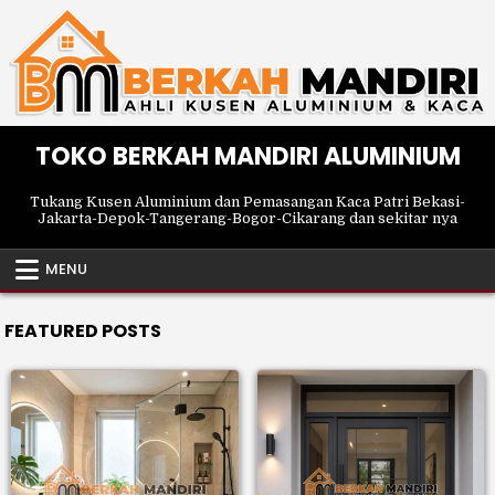
Skip
to
content
TOKO BERKAH MANDIRI ALUMINIUM
Tukang Kusen Aluminium dan Pemasangan Kaca Patri Bekasi-
Jakarta-Depok-Tangerang-Bogor-Cikarang dan sekitar nya
MENU
FEATURED POSTS