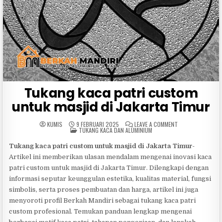
Tukang kaca patri custom
untuk masjid di Jakarta Timur
ON
KUMIS
9 FEBRUARI 2025
LEAVE A COMMENT
POSTED
TUKANG
TUKANG KACA DAN ALUMINIUM
IN
KACA
PATRI
Tukang kaca patri custom untuk masjid di Jakarta Timur
-
CUSTOM
UNTUK
Artikel ini memberikan ulasan mendalam mengenai inovasi kaca
MASJID
DI
patri custom untuk masjid di Jakarta Timur. Dilengkapi dengan
JAKARTA
TIMUR
informasi seputar keunggulan estetika, kualitas material, fungsi
simbolis, serta proses pembuatan dan harga, artikel ini juga
menyoroti profil Berkah Mandiri sebagai tukang kaca patri
custom profesional. Temukan panduan lengkap mengenai