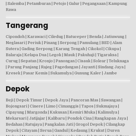
| Salemba | Petamburan | Petojo | Galur | Pegangsaan | Kampung
Rawa
Tangerang
Cipondoh | Karawaci | Ciledug | Batuceper | Benda | Jatiuwung |
Neglasari | Periuk | Pinang | Serpong | Pamulang | BSD | Alam
Sutera | Gading Serpong | Karang Tengah | Cikokol | Cikupa |
Balaraja | Kelapa Dua | Legok | Mauk | Pakuhaji | Tigaraksa |
Curug | Sepatan | Kronjo | Panongan | Cisauk | Solear | Teluknaga
| Parung Panjang | Rajeg | Pagedangan | Jayanti | Sindang Jaya |
Kresek | Pasar Kemis | Sukamulya | Gunung Kaler | Jambe
Depok
Beji | Depok Timur | Depok Jaya | Pancoran Mas | Sawangan |
Bojongsari | Cinere | Limo | Cimanggis | Tapos | Sukmajaya |
Cipayung | Margonda | Kukusan | Kemiri Muka | Kalimulya |
Mekarsari | Jatijajar | Kalibaru | Pondok Cina | Rangkapan Jaya |
Bedahan | Ratujaya | Pangkalan Jati | Grogol Depok | Cilangkap
Depok | Citayam | Serua | Gandul | Kedaung | Krukut | Duren