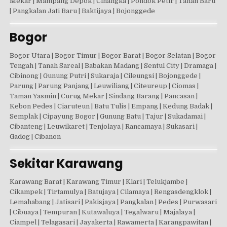
Mekar | Mampang Depok | Cinangka | Pondok Petir | Tanah Baru
| Pangkalan Jati Baru | Baktijaya | Bojonggede
Bogor
Bogor Utara | Bogor Timur | Bogor Barat | Bogor Selatan | Bogor
Tengah | Tanah Sareal | Babakan Madang | Sentul City | Dramaga |
Cibinong | Gunung Putri | Sukaraja | Cileungsi | Bojonggede |
Parung | Parung Panjang | Leuwiliang | Citeureup | Ciomas |
Taman Yasmin | Curug Mekar | Sindang Barang | Pancasan |
Kebon Pedes | Ciaruteun | Batu Tulis | Empang | Kedung Badak |
Semplak | Cipayung Bogor | Gunung Batu | Tajur | Sukadamai |
Cibanteng | Leuwikaret | Tenjolaya | Rancamaya | Sukasari |
Gadog | Cibanon
Sekitar Karawang
Karawang Barat | Karawang Timur | Klari | Telukjambe |
Cikampek | Tirtamulya | Batujaya | Cilamaya | Rengasdengklok |
Lemahabang | Jatisari | Pakisjaya | Pangkalan | Pedes | Purwasari
| Cibuaya | Tempuran | Kutawaluya | Tegalwaru | Majalaya |
Ciampel | Telagasari | Jayakerta | Rawamerta | Karangpawitan |