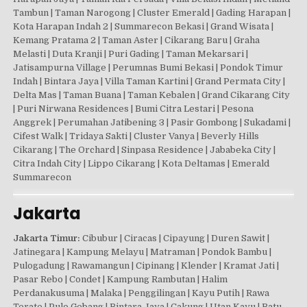
Tambun | Taman Narogong | Cluster Emerald | Gading Harapan |
Kota Harapan Indah 2 | Summarecon Bekasi | Grand Wisata |
Kemang Pratama 2 | Taman Aster | Cikarang Baru | Graha
Melasti | Duta Kranji | Puri Gading | Taman Mekarsari |
Jatisampurna Village | Perumnas Bumi Bekasi | Pondok Timur
Indah | Bintara Jaya | Villa Taman Kartini | Grand Permata City |
Delta Mas | Taman Buana | Taman Kebalen | Grand Cikarang City
| Puri Nirwana Residences | Bumi Citra Lestari | Pesona
Anggrek | Perumahan Jatibening 3 | Pasir Gombong | Sukadami |
Cifest Walk | Tridaya Sakti | Cluster Vanya | Beverly Hills
Cikarang | The Orchard | Sinpasa Residence | Jababeka City |
Citra Indah City | Lippo Cikarang | Kota Deltamas | Emerald
Summarecon
Jakarta
Jakarta Timur:
Cibubur | Ciracas | Cipayung | Duren Sawit |
Jatinegara | Kampung Melayu | Matraman | Pondok Bambu |
Pulogadung | Rawamangun | Cipinang | Klender | Kramat Jati |
Pasar Rebo | Condet | Kampung Rambutan | Halim
Perdanakusuma | Malaka | Penggilingan | Kayu Putih | Rawa
Terate | Pulo Gebang | Bintara Jaya | Cakung | Utan Kayu | Batu