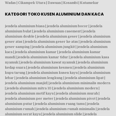
Wadas | Cikampek Utara | Dawuan | Kosambi | Kutamekar
KATEGORI TOKO KUSEN ALUMINIUM DAN KACA
jendela aluminium biasa | jendela aluminium bocor | jendela aluminium bulat | jendela aluminium casement | jendela aluminium double | jendela aluminium geser | jendela aluminium geser atas | jendela aluminium geser ke atas | jendela aluminium geser samping | jendela aluminium jungkit | jendela aluminium kaca | jendela aluminium kamar | jendela aluminium kamar mandi | jendela aluminium kamar tidur | jendela aluminium kasa nyamuk | jendela aluminium kawat nyamuk | jendela aluminium kedap suara | jendela aluminium kesmen | jendela aluminium kupu tarung | jendela aluminium kusen kayu | jendela aluminium lebar | jendela aluminium lengkung | jendela aluminium lipat | jendela aluminium masjid | jendela aluminium minimalis modern | jendela aluminium mitra 10 | jendela aluminium modern | jendela aluminium motif kayu | jendela aluminium murah | jendela aluminium per meter | jendela aluminium pivot | jendela aluminium putar | jendela aluminium ruang tamu | jendela aluminium rumah | jendela aluminium rumah minimalis | jendela aluminium serat kayu | jendela aluminium slide | jendela aluminium sliding atas bawah | jendela aluminium sliding bekas | jendela aluminium sliding harga | jendela aluminium sudut | jendela aluminium swing | jendela aluminium terbaru | jendela aluminium tidy | jendela aluminium vs kayu | jendela aluminium vs upvc | jendela aluminium ykk | jendela atap aluminium | jendela boven aluminium | jendela boven zig zag | jendela bulat aluminium | jendela casement aluminium kaca | jendela casement gunung | jendela dan kusen aluminium | jendela dan pintu aluminium | jendela dapur geser kayu | jendela dari aluminium | jendela dari galvalum | jendela dorong aluminium | jendela expanda | jendela frameless | jendela galvalum | jendela gebyok kaca | jendela gendong aluminium | jendela geser aluminium harga | jendela geser aluminium kaca | jendela geser dari kayu | jendela geser kaca | jendela geser kayu | jendela jalusi aluminium | jendela jungkit aluminium | jendela jungkit aluminium kaca | jendela kaca aluminium geser | jendela kaca aluminium harga | jendela kaca aluminium minimalis | jendela kaca dari baja ringan | jendela kaca frameless | jendela kaca geser | jendela kaca kayu jati | jendela kaca lipat | jendela kaca sliding | jendela kamar aluminium | jendela kamar aluminium minimalis | jendela kamar mandi aluminium | jendela kamar tidur aluminium | jendela kasa aluminium | jendela kayu geser | jendela kayu sliding | jendela kesmen aluminium | jendela krepyak aluminium | jendela kupu kupu aluminium | jendela kusen aluminium | jendela lengkung aluminium | jendela lipat aluminium | jendela lipat kayu | jendela loket aluminium | jendela louvre aluminium | jendela masjid aluminium | jendela maxilum | jendela minimalis aluminium | jendela nako aluminium | jendela nako aluminium harga | jendela panel kayu | jendela partisi aluminium | jendela pintu aluminium | jendela pintu aluminium geser | jendela pintu geser | jendela pintu kaca | jendela pivot aluminium | jendela putar aluminium | jendela pvc vs aluminium | jendela ruang tamu aluminium | jendela rumah aluminium | jendela rumah aluminium minimalis | jendela slide aluminium | jendela slide kayu | jendela sliding aluminium 1 daun | jendela sliding aluminium 4 daun | jendela sliding aluminium harga | jendela sliding aluminium kaca | jendela sliding aluminium tanpa kusen | jendela sliding atas bawah | jendela sliding baja ringan | jendela sliding ekonomi | jendela sliding minimalis | jendela sliding vertikal aluminium | jendela sudut aluminium | jendela swing aluminium | jendela swing aluminium kaca | jendela tidy | jendela top hung | jendela upvc vs aluminium | jendela ykk | jenis kaca tempered | jenis kaca tempered glass | jenis pintu panel | jenis2 kusen aluminium | jual aluminium alexindo | jual beli kusen aluminium bekas | jual jalusi aluminium | jual jendela aluminium bekas | jual jendela sliding aluminium | jual kusen aluminium bekas | jual kusen aluminium bekas terdekat | jual kusen dan pintu aluminium | jual kusen jendela aluminium | jual kusen jendela aluminium bekas | jual kusen pintu aluminium | jual kusen terdekat | jual lis aluminium terdekat | jual partisi kaca | jual partisi kaca bekas | jual pintu aluminium murah | jual pintu dan jendela aluminium | kaca 12mm tempered | kaca 8mm per meter | kaca 8mm tempered | kaca aluminium kantor | kaca aluminium minimalis | kaca aluminium ruko | kaca aluminium rumah | kaca asahi 12 mm | kaca atas pintu | kaca balkon | kaca balkon tempered | kaca bening 10 mm | kaca bening 6mm | kaca buat pintu rumah | kaca clear tempered | kaca clear tempered 5 mm | kaca es tempered | kaca frame aluminium | kaca frameless tempered | kaca geser pintu | kaca geser rumah | kaca intip pintu | kaca intip pintu hotel | kaca jendela aluminium | kaca jendela sliding | kaca jendela sliding aluminium | kaca kamar mandi sliding | kaca kusen aluminium | kaca kusen jendela | kaca laminated 10mm | kaca laminated 5 5 | kaca laminated 6 6 | kaca laminated glass | kaca laminated harga | kaca laminated pecah | kaca laminated tempered | kaca lipat frameless | kaca nako aluminium | kaca partisi kamar mandi | kaca partisi kamar mandi harga | kaca partisi kantor | kaca partisi ruangan | kaca patri pintu | kaca penyekat ruangan | kaca pintu | kaca pintu aluminium | kaca pintu geser | kaca pintu kamar mandi | kaca pintu kantor | kaca pintu minimalis | kaca pintu ruko | kaca pintu rumah | kaca pintu sliding | kaca pintu tempered | kaca pintu toko | kaca polos 12mm | kaca polos 8 mm | kaca samping rumah | kaca sekat toilet | kaca shower aluminium | kaca sliding aluminium | kaca sliding door | kaca stopsol 5mm | kaca stopsol 8mm | kaca tempered 10 mm | kaca tempered 10 mm harga | kaca tempered 10mm harga | kaca tempered 12 mm harga | kaca tempered 12 mm per m2 | kaca tempered 12 mm untuk aquarium | kaca tempered 12mm | kaca tempered 12mm asahimas | kaca tempered 12mm harga | kaca tempered 12mm per m2 | kaca tempered 12mm untuk aquarium | kaca tempered 20 mm | kaca tempered 5mm | kaca tempered 6mm | kaca tempered 8 mm | kaca tempered 8mm asahimas | kaca tempered 8mm harga | kaca tempered artinya | kaca tempered asahi | kaca tempered asahimas | kaca tempered balkon | kaca tempered bekas | kaca tempered bulat | kaca tempered glass 12mm | kaca tempered glass harga | kaca tempered hitam | kaca tempered laminated | kaca tempered lengkung | kaca tempered murah | kaca tempered per m2 | kaca tempered per meter | kaca tempered solo | kaca tempered tahan panas | kaca tempered terdekat | kaca tempered vs kaca biasa | kaca untuk pintu | kaca untuk pintu kamar mandi | kaca untuk pintu rumah | kaca upvc | kaki partisi kaca | kamar kaca aluminium | kamar mandi full kaca | kamar mandi kaca buram | kamar mandi partisi | kamar mandi partisi kaca | kamar mandi pintu geser | kamar mandi pintu kaca | kamar mandi sekat kaca | kamar pintu geser | kamar pintu kaca | kasa nyamuk untuk kusen aluminium | kawat expanda aluminium | kawat nyamuk jendela aluminium | keamanan pintu geser | kekuatan kaca 12mm | kekuatan kaca tempered | kekuatan kaca tempered 10mm | kekuatan kaca tempered 12mm | kekuatan kaca tempered 8mm | kekuatan kusen aluminium | kesmen aluminium | ketebalan aluminium alexindo | ketebalan aluminium inkalum | ketebalan aluminium ykk | ketebalan kaca pintu geser | ketebalan kaca tempered | ketebalan kaca tempered 12 mm | ketebalan kaca tempered 8 mm | kekurangan pintu aluminium | khasiat kaca tempered | kisaran harga kaca tempered | konstruksi aluminium|kusen aluminium | pintu kaca | jendela aluminium | pintu aluminium | partisi kaca | pintu lipat | kaca tempered | pintu geser | pintu panel | harga kusen aluminium | harga pintu aluminium | harga jendela aluminium | pintu kamar mandi aluminium | harga kusen pintu aluminium | harga kusen aluminium per meter | kusen pintu aluminium | harga kaca tempered 10mm | pintu kaca aluminium | harga aluminium per batang | pintu sliding aluminium | pintu sliding | pintu geser aluminium | pintu aluminium kamar mandi | harga pintu kamar mandi aluminium | kusen jendela aluminium | harga jendela aluminium per meter | pintu kaca geser | pintu lipat aluminium | harga kusen jendela aluminium | harga kaca tempered 12mm | kusen aluminium terdekat | harga pintu aluminium per unit | harga pintu rolling door lipat per meter | harga pintu kaca | pintu sliding kaca | pintu aluminium geser | harga pintu kaca geser | pintu aluminium kaca | harga pintu kaca aluminium | harga kaca tempered | jalusi aluminium | harga pintu sliding aluminium | harga kaca tempered 8mm | toko pintu aluminium terdekat | pintu lipat besi | pintu lipat pvc | pintu kawat nyamuk aluminium | kaca tempered 10mm | rolling door geser | harga kusen aluminium 2022 | jendela aluminium harga | harga pintu aluminium 2022 | harga 1 set kusen pintu aluminium | jual pintu aluminium terdekat | pintu sliding kayu | kaca tempered 12mm | jendela aluminium sliding | aluminium alexindo | harga pintu lipat besi per meter 2025 | pintu kaca otomatis | pintu geser kayu | harga pintu kaca aluminium per meter | harga pintu lipat per meter | jual kusen aluminium terdekat | pintu aluminium minimalis | jasa pasang kusen aluminium | harga pintu aluminium kamar mandi | harga pintu aluminium per meter | jendela aluminium minimalis | pintu geser kaca | harga kusen dan pintu aluminium | harga pintu aluminium 2 pintu | partisi kaca kamar mandi | pintu otomatis kaca | harga pintu dan kusen aluminium | kusen aluminium alexindo | pintu kasa nyamuk aluminium | pintu sliding aluminium 2 daun | harga kaca tempered per meter | pintu rumah aluminium | harga rolling door geser per meter | pintu kusen aluminium | harga satu set pintu dan jendela aluminium | harga kusen aluminium 4 inch per batang | harga pintu kawat nyamuk aluminium | harga pintu sliding kaca | pintu garasi lipat | harga kusen pintu aluminium per unit | pintu kaca tempered | harga kusen jendela aluminium per meter | kaca tempered 8mm | harga pintu sliding