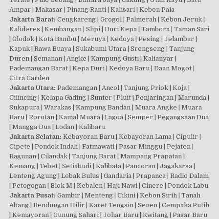
Ampar | Makasar | Pinang Ranti | Kalisari | Kebon Pala
Jakarta Barat:
Cengkareng | Grogol | Palmerah | Kebon Jeruk |
Kalideres | Kembangan | Slipi | Duri Kepa | Tambora | Taman Sari
| Glodok | Kota Bambu | Meruya | Kedoya | Pesing | Jelambar |
Kapuk | Rawa Buaya | Sukabumi Utara | Srengseng | Tanjung
Duren | Semanan | Angke | Kampung Gusti | Kalianyar |
Pademangan Barat | Kepa Duri | Kedoya Baru | Daan Mogot |
Citra Garden
Jakarta Utara:
Pademangan | Ancol | Tanjung Priok | Koja |
Cilincing | Kelapa Gading | Sunter | Pluit | Penjaringan | Marunda |
Sukapura | Warakas | Kampung Bandan | Muara Angke | Muara
Baru | Rorotan | Kamal Muara | Lagoa | Semper | Pegangsaan Dua
| Mangga Dua | Lodan | Kalibaru
Jakarta Selatan:
Kebayoran Baru | Kebayoran Lama | Cipulir |
Cipete | Pondok Indah | Fatmawati | Pasar Minggu | Pejaten |
Ragunan | Cilandak | Tanjung Barat | Mampang Prapatan |
Kemang | Tebet | Setiabudi | Kalibata | Pancoran | Jagakarsa |
Lenteng Agung | Lebak Bulus | Gandaria | Prapanca | Radio Dalam
| Petogogan | Blok M | Kebalen | Haji Nawi | Cinere | Pondok Labu
Jakarta Pusat:
Gambir | Menteng | Cikini | Kebon Sirih | Tanah
Abang | Bendungan Hilir | Karet Tengsin | Senen | Cempaka Putih
| Kemayoran | Gunung Sahari | Johar Baru | Kwitang | Pasar Baru