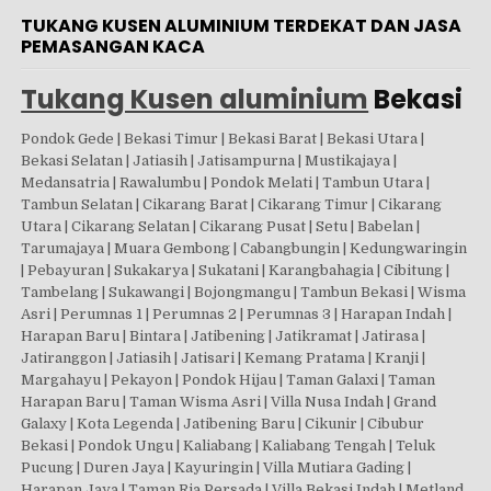
TUKANG KUSEN ALUMINIUM TERDEKAT DAN JASA
PEMASANGAN KACA
Tukang Kusen aluminium
Bekasi
Pondok Gede | Bekasi Timur | Bekasi Barat | Bekasi Utara |
Bekasi Selatan | Jatiasih | Jatisampurna | Mustikajaya |
Medansatria | Rawalumbu | Pondok Melati | Tambun Utara |
Tambun Selatan | Cikarang Barat | Cikarang Timur | Cikarang
Utara | Cikarang Selatan | Cikarang Pusat | Setu | Babelan |
Tarumajaya | Muara Gembong | Cabangbungin | Kedungwaringin
| Pebayuran | Sukakarya | Sukatani | Karangbahagia | Cibitung |
Tambelang | Sukawangi | Bojongmangu | Tambun Bekasi | Wisma
Asri | Perumnas 1 | Perumnas 2 | Perumnas 3 | Harapan Indah |
Harapan Baru | Bintara | Jatibening | Jatikramat | Jatirasa |
Jatiranggon | Jatiasih | Jatisari | Kemang Pratama | Kranji |
Margahayu | Pekayon | Pondok Hijau | Taman Galaxi | Taman
Harapan Baru | Taman Wisma Asri | Villa Nusa Indah | Grand
Galaxy | Kota Legenda | Jatibening Baru | Cikunir | Cibubur
Bekasi | Pondok Ungu | Kaliabang | Kaliabang Tengah | Teluk
Pucung | Duren Jaya | Kayuringin | Villa Mutiara Gading |
Harapan Jaya | Taman Ria Persada | Villa Bekasi Indah | Metland