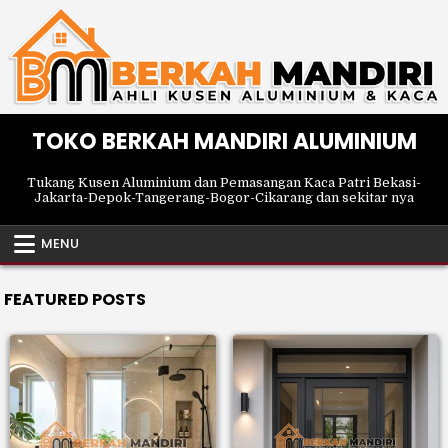
Skip
to
content
TOKO BERKAH MANDIRI ALUMINIUM
Tukang Kusen Aluminium dan Pemasangan Kaca Patri Bekasi-
Jakarta-Depok-Tangerang-Bogor-Cikarang dan sekitar nya
MENU
FEATURED POSTS