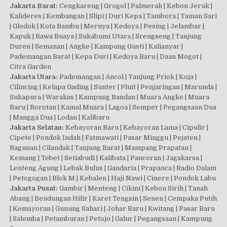
Jakarta Barat:
Cengkareng | Grogol | Palmerah | Kebon Jeruk |
Kalideres | Kembangan | Slipi | Duri Kepa | Tambora | Taman Sari
| Glodok | Kota Bambu | Meruya | Kedoya | Pesing | Jelambar |
Kapuk | Rawa Buaya | Sukabumi Utara | Srengseng | Tanjung
Duren | Semanan | Angke | Kampung Gusti | Kalianyar |
Pademangan Barat | Kepa Duri | Kedoya Baru | Daan Mogot |
Citra Garden
Jakarta Utara:
Pademangan | Ancol | Tanjung Priok | Koja |
Cilincing | Kelapa Gading | Sunter | Pluit | Penjaringan | Marunda |
Sukapura | Warakas | Kampung Bandan | Muara Angke | Muara
Baru | Rorotan | Kamal Muara | Lagoa | Semper | Pegangsaan Dua
| Mangga Dua | Lodan | Kalibaru
Jakarta Selatan:
Kebayoran Baru | Kebayoran Lama | Cipulir |
Cipete | Pondok Indah | Fatmawati | Pasar Minggu | Pejaten |
Ragunan | Cilandak | Tanjung Barat | Mampang Prapatan |
Kemang | Tebet | Setiabudi | Kalibata | Pancoran | Jagakarsa |
Lenteng Agung | Lebak Bulus | Gandaria | Prapanca | Radio Dalam
| Petogogan | Blok M | Kebalen | Haji Nawi | Cinere | Pondok Labu
Jakarta Pusat:
Gambir | Menteng | Cikini | Kebon Sirih | Tanah
Abang | Bendungan Hilir | Karet Tengsin | Senen | Cempaka Putih
| Kemayoran | Gunung Sahari | Johar Baru | Kwitang | Pasar Baru
| Salemba | Petamburan | Petojo | Galur | Pegangsaan | Kampung