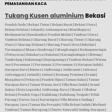
PEMASANGAN KACA
Tukang Kusen aluminium
Bekasi
Pondok Gede | Bekasi Timur | Bekasi Barat | Bekasi Utara |
Bekasi Selatan | Jatiasih | Jatisampurna | Mustikajaya |
Medansatria | Rawalumbu | Pondok Melati | Tambun Utara |
Tambun Selatan | Cikarang Barat | Cikarang Timur | Cikarang
Utara | Cikarang Selatan | Cikarang Pusat | Setu | Babelan |
Tarumajaya | Muara Gembong | Cabangbungin | Kedungwaringin
| Pebayuran | Sukakarya | Sukatani | Karangbahagia | Cibitung |
Tambelang | Sukawangi | Bojongmangu | Tambun Bekasi | Wisma
Asri | Perumnas 1 | Perumnas 2 | Perumnas 3 | Harapan Indah |
Harapan Baru | Bintara | Jatibening | Jatikramat | Jatirasa |
Jatiranggon | Jatiasih | Jatisari | Kemang Pratama | Kranji |
Margahayu | Pekayon | Pondok Hijau | Taman Galaxi | Taman
Harapan Baru | Taman Wisma Asri | Villa Nusa Indah | Grand
Galaxy | Kota Legenda | Jatibening Baru | Cikunir | Cibubur
Bekasi | Pondok Ungu | Kaliabang | Kaliabang Tengah | Teluk
Pucung | Duren Jaya | Kayuringin | Villa Mutiara Gading |
Harapan Jaya | Taman Ria Persada | Villa Bekasi Indah | Metland
Tambun | Taman Narogong | Cluster Emerald | Gading Harapan |