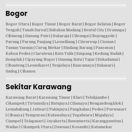
Bogor
Bogor Utara | Bogor Timur | Bogor Barat | Bogor Selatan | Bogor
Tengah | Tanah Sareal | Babakan Madang | Sentul City | Dramaga |
Cibinong | Gunung Putri | Sukaraja | Cileungsi | Bojonggede |
Parung | Parung Panjang | Leuwiliang | Citeureup | Ciomas |
Taman Yasmin | Curug Mekar | Sindang Barang | Pancasan |
Kebon Pedes | Ciaruteun | Batu Tulis | Empang | Kedung Badak |
Semplak | Cipayung Bogor | Gunung Batu | Tajur | Sukadamai |
Cibanteng | Leuwikaret | Tenjolaya | Rancamaya | Sukasari |
Gadog | Cibanon
Sekitar Karawang
Karawang Barat | Karawang Timur | Klari | Telukjambe |
Cikampek | Tirtamulya | Batujaya | Cilamaya | Rengasdengklok |
Lemahabang | Jatisari | Pakisjaya | Pangkalan | Pedes | Purwasari
| Cibuaya | Tempuran | Kutawaluya | Tegalwaru | Majalaya |
Ciampel | Telagasari | Jayakerta | Rawamerta | Karangpawitan |
Wadas | Cikampek Utara | Dawuan | Kosambi | Kutamekar