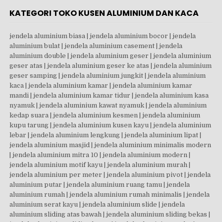
KATEGORI TOKO KUSEN ALUMINIUM DAN KACA
jendela aluminium biasa | jendela aluminium bocor | jendela aluminium bulat | jendela aluminium casement | jendela aluminium double | jendela aluminium geser | jendela aluminium geser atas | jendela aluminium geser ke atas | jendela aluminium geser samping | jendela aluminium jungkit | jendela aluminium kaca | jendela aluminium kamar | jendela aluminium kamar mandi | jendela aluminium kamar tidur | jendela aluminium kasa nyamuk | jendela aluminium kawat nyamuk | jendela aluminium kedap suara | jendela aluminium kesmen | jendela aluminium kupu tarung | jendela aluminium kusen kayu | jendela aluminium lebar | jendela aluminium lengkung | jendela aluminium lipat | jendela aluminium masjid | jendela aluminium minimalis modern | jendela aluminium mitra 10 | jendela aluminium modern | jendela aluminium motif kayu | jendela aluminium murah | jendela aluminium per meter | jendela aluminium pivot | jendela aluminium putar | jendela aluminium ruang tamu | jendela aluminium rumah | jendela aluminium rumah minimalis | jendela aluminium serat kayu | jendela aluminium slide | jendela aluminium sliding atas bawah | jendela aluminium sliding bekas | jendela aluminium sliding harga | jendela aluminium sudut | jendela aluminium swing | jendela aluminium terbaru | jendela aluminium tidy | jendela aluminium vs kayu | jendela aluminium vs upvc | jendela aluminium ykk | jendela atap aluminium | jendela boven aluminium | jendela boven zig zag | jendela bulat aluminium | jendela casement aluminium kaca | jendela casement gunung | jendela dan kusen aluminium | jendela dan pintu aluminium | jendela dapur geser kayu | jendela dari aluminium | jendela dari galvalum | jendela dorong aluminium | jendela expanda | jendela frameless | jendela galvalum | jendela gebyok kaca | jendela gendong aluminium | jendela geser aluminium harga | jendela geser aluminium kaca | jendela geser dari kayu | jendela geser kaca | jendela geser kayu | jendela jalusi aluminium | jendela jungkit aluminium | jendela jungkit aluminium kaca | jendela kaca aluminium geser | jendela kaca aluminium harga | jendela kaca aluminium minimalis | jendela kaca dari baja ringan | jendela kaca frameless | jendela kaca geser | jendela kaca kayu jati | jendela kaca lipat | jendela kaca sliding | jendela kamar aluminium | jendela kamar aluminium minimalis | jendela kamar mandi aluminium | jendela kamar tidur aluminium | jendela kasa aluminium | jendela kayu geser | jendela kayu sliding | jendela kesmen aluminium | jendela krepyak aluminium | jendela kupu kupu aluminium | jendela kusen aluminium | jendela lengkung aluminium | jendela lipat aluminium | jendela lipat kayu | jendela loket aluminium | jendela louvre aluminium | jendela masjid aluminium | jendela maxilum | jendela minimalis aluminium | jendela nako aluminium | jendela nako aluminium harga | jendela panel kayu | jendela partisi aluminium | jendela pintu aluminium | jendela pintu aluminium geser | jendela pintu geser | jendela pintu kaca | jendela pivot aluminium | jendela putar aluminium | jendela pvc vs aluminium | jendela ruang tamu aluminium | jendela rumah aluminium | jendela rumah aluminium minimalis | jendela slide aluminium | jendela slide kayu | jendela sliding aluminium 1 daun | jendela sliding aluminium 4 daun | jendela sliding aluminium harga | jendela sliding aluminium kaca | jendela sliding aluminium tanpa kusen | jendela sliding atas bawah | jendela sliding baja ringan | jendela sliding ekonomi | jendela sliding minimalis | jendela sliding vertikal aluminium | jendela sudut aluminium | jendela swing aluminium | jendela swing aluminium kaca | jendela tidy | jendela top hung | jendela upvc vs aluminium | jendela ykk | jenis kaca tempered | jenis kaca tempered glass | jenis pintu panel | jenis2 kusen aluminium | jual aluminium alexindo | jual beli kusen aluminium bekas | jual jalusi aluminium | jual jendela aluminium bekas | jual jendela sliding aluminium | jual kusen aluminium bekas | jual kusen aluminium bekas terdekat | jual kusen dan pintu aluminium | jual kusen jendela aluminium | jual kusen jendela aluminium bekas | jual kusen pintu aluminium | jual kusen terdekat | jual lis aluminium terdekat | jual partisi kaca | jual partisi kaca bekas | jual pintu aluminium murah | jual pintu dan jendela aluminium | kaca 12mm tempered | kaca 8mm per meter | kaca 8mm tempered | kaca aluminium kantor | kaca aluminium minimalis | kaca aluminium ruko | kaca aluminium rumah | kaca asahi 12 mm | kaca atas pintu | kaca balkon | kaca balkon tempered | kaca bening 10 mm | kaca bening 6mm | kaca buat pintu rumah | kaca clear tempered | kaca clear tempered 5 mm | kaca es tempered | kaca frame aluminium | kaca frameless tempered | kaca geser pintu | kaca geser rumah | kaca intip pintu | kaca intip pintu hotel | kaca jendela aluminium | kaca jendela sliding | kaca jendela sliding aluminium | kaca kamar mandi sliding | kaca kusen aluminium | kaca kusen jendela | kaca laminated 10mm | kaca laminated 5 5 | kaca laminated 6 6 | kaca laminated glass | kaca laminated harga | kaca laminated pecah | kaca laminated tempered | kaca lipat frameless | kaca nako aluminium | kaca partisi kamar mandi | kaca partisi kamar mandi harga | kaca partisi kantor | kaca partisi ruangan | kaca patri pintu | kaca penyekat ruangan | kaca pintu | kaca pintu aluminium | kaca pintu geser | kaca pintu kamar mandi | kaca pintu kantor | kaca pintu minimalis | kaca pintu ruko | kaca pintu rumah | kaca pintu sliding | kaca pintu tempered | kaca pintu toko | kaca polos 12mm | kaca polos 8 mm | kaca samping rumah | kaca sekat toilet | kaca shower aluminium | kaca sliding aluminium | kaca sliding door | kaca stopsol 5mm | kaca stopsol 8mm | kaca tempered 10 mm | kaca tempered 10 mm harga | kaca tempered 10mm harga | kaca tempered 12 mm harga | kaca tempered 12 mm per m2 | kaca tempered 12 mm untuk aquarium | kaca tempered 12mm | kaca tempered 12mm asahimas | kaca tempered 12mm harga | kaca tempered 12mm per m2 | kaca tempered 12mm untuk aquarium | kaca tempered 20 mm | kaca tempered 5mm | kaca tempered 6mm | kaca tempered 8 mm | kaca tempered 8mm asahimas | kaca tempered 8mm harga | kaca tempered artinya | kaca tempered asahi | kaca tempered asahimas | kaca tempered balkon | kaca tempered bekas | kaca tempered bulat | kaca tempered glass 12mm | kaca tempered glass harga | kaca tempered hitam | kaca tempered laminated | kaca tempered lengkung | kaca tempered murah | kaca tempered per m2 | kaca tempered per meter | kaca tempered solo | kaca tempered tahan panas | kaca tempered terdekat | kaca tempered vs kaca biasa | kaca untuk pintu | kaca untuk pintu kamar mandi | kaca untuk pintu rumah | kaca upvc | kaki partisi kaca | kamar kaca aluminium | kamar mandi full kaca | kamar mandi kaca buram | kamar mandi partisi | kamar mandi partisi kaca | kamar mandi pintu geser | kamar mandi pintu kaca | kamar mandi sekat kaca | kamar pintu geser | kamar pintu kaca | kasa nyamuk untuk kusen aluminium | kawat expanda aluminium | kawat nyamuk jendela aluminium | keamanan pintu geser | kekuatan kaca 12mm | kekuatan kaca tempered | kekuatan kaca tempered 10mm | kekuatan kaca tempered 12mm | kekuatan kaca tempered 8mm | kekuatan kusen aluminium | kesmen aluminium | ketebalan aluminium alexindo | ketebalan aluminium inkalum | ketebalan aluminium ykk | ketebalan kaca pintu geser | ketebalan kaca tempered | ketebalan kaca tempered 12 mm | ketebalan kaca tempered 8 mm | kekurangan pintu aluminium | khasiat kaca tempered | kisaran harga kaca tempered | konstruksi aluminium|kusen aluminium | pintu kaca | jendela aluminium | pintu aluminium | partisi kaca | pintu lipat | kaca tempered | pintu geser | pintu panel | harga kusen aluminium | harga pintu aluminium | harga jendela aluminium | pintu kamar mandi aluminium | harga kusen pintu aluminium | harga kusen aluminium per meter | kusen pintu aluminium | harga kaca tempered 10mm | pintu kaca aluminium | harga aluminium per batang | pintu sliding aluminium | pintu sliding | pintu geser aluminium | pintu aluminium kamar mandi | harga pintu kamar mandi aluminium | kusen jendela aluminium | harga jendela aluminium per meter | pintu kaca geser | pintu lipat aluminium | harga kusen jendela aluminium | harga kaca tempered 12mm | kusen aluminium terdekat | harga pintu aluminium per unit | harga pintu rolling door lipat per meter | harga pintu kaca | pintu sliding kaca | pintu aluminium geser | harga pintu kaca geser | pintu aluminium kaca | harga pintu kaca aluminium | harga kaca tempered | jalusi aluminium | harga pintu sliding aluminium | harga kaca tempered 8mm | toko pintu aluminium terdekat | pintu lipat besi | pintu lipat pvc | pintu kawat nyamuk aluminium | kaca tempered 10mm | rolling door geser | harga kusen aluminium 2022 | jendela aluminium harga | harga pintu aluminium 2022 | harga 1 set kusen pintu aluminium | jual pintu aluminium terdekat | pintu sliding kayu | kaca tempered 12mm | jendela aluminium sliding | aluminium alexindo | harga pintu lipat besi per meter 2025 | pintu kaca otomatis | pintu geser kayu | harga pintu kaca aluminium per meter | harga pintu lipat per meter | jual kusen aluminium terdekat | pintu aluminium minimalis | jasa pasang kusen aluminium | harga pintu aluminium kamar mandi | harga pintu aluminium per meter | jendela aluminium minimalis | pintu geser kaca | harga kusen dan pintu aluminium | harga pintu aluminium 2 pintu | partisi kaca kamar mandi | pintu otomatis kaca | harga pintu dan kusen aluminium | kusen aluminium alexindo | pintu kasa nyamuk aluminium | pintu sliding aluminium 2 daun | harga kaca tempered per meter | pintu rumah aluminium | harga rolling door geser per meter | pintu kusen aluminium | harga satu set pintu dan jendela aluminium | harga kusen aluminium 4 inch per batang | harga pintu kawat nyamuk aluminium | harga pintu sliding kaca | pintu garasi lipat | harga kusen pintu aluminium per unit | pintu kaca tempered | harga kusen jendela aluminium per meter | kaca tempered 8mm | harga pintu sliding