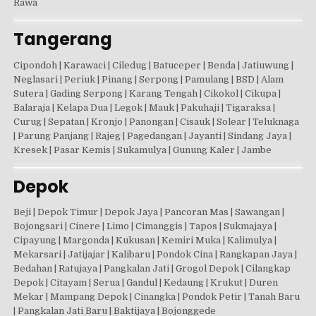
Rawa
Tangerang
Cipondoh | Karawaci | Ciledug | Batuceper | Benda | Jatiuwung |
Neglasari | Periuk | Pinang | Serpong | Pamulang | BSD | Alam
Sutera | Gading Serpong | Karang Tengah | Cikokol | Cikupa |
Balaraja | Kelapa Dua | Legok | Mauk | Pakuhaji | Tigaraksa |
Curug | Sepatan | Kronjo | Panongan | Cisauk | Solear | Teluknaga
| Parung Panjang | Rajeg | Pagedangan | Jayanti | Sindang Jaya |
Kresek | Pasar Kemis | Sukamulya | Gunung Kaler | Jambe
Depok
Beji | Depok Timur | Depok Jaya | Pancoran Mas | Sawangan |
Bojongsari | Cinere | Limo | Cimanggis | Tapos | Sukmajaya |
Cipayung | Margonda | Kukusan | Kemiri Muka | Kalimulya |
Mekarsari | Jatijajar | Kalibaru | Pondok Cina | Rangkapan Jaya |
Bedahan | Ratujaya | Pangkalan Jati | Grogol Depok | Cilangkap
Depok | Citayam | Serua | Gandul | Kedaung | Krukut | Duren
Mekar | Mampang Depok | Cinangka | Pondok Petir | Tanah Baru
| Pangkalan Jati Baru | Baktijaya | Bojonggede