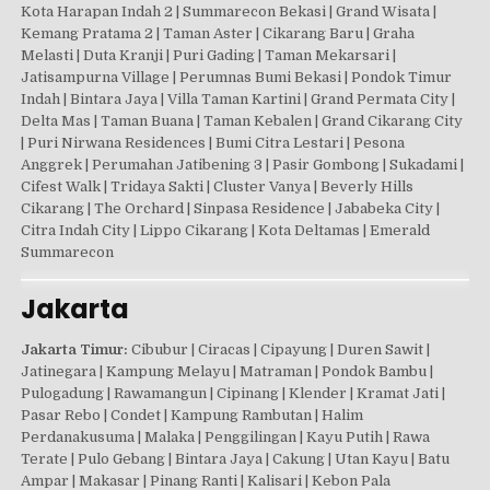
Kota Harapan Indah 2 | Summarecon Bekasi | Grand Wisata |
Kemang Pratama 2 | Taman Aster | Cikarang Baru | Graha
Melasti | Duta Kranji | Puri Gading | Taman Mekarsari |
Jatisampurna Village | Perumnas Bumi Bekasi | Pondok Timur
Indah | Bintara Jaya | Villa Taman Kartini | Grand Permata City |
Delta Mas | Taman Buana | Taman Kebalen | Grand Cikarang City
| Puri Nirwana Residences | Bumi Citra Lestari | Pesona
Anggrek | Perumahan Jatibening 3 | Pasir Gombong | Sukadami |
Cifest Walk | Tridaya Sakti | Cluster Vanya | Beverly Hills
Cikarang | The Orchard | Sinpasa Residence | Jababeka City |
Citra Indah City | Lippo Cikarang | Kota Deltamas | Emerald
Summarecon
Jakarta
Jakarta Timur:
Cibubur | Ciracas | Cipayung | Duren Sawit |
Jatinegara | Kampung Melayu | Matraman | Pondok Bambu |
Pulogadung | Rawamangun | Cipinang | Klender | Kramat Jati |
Pasar Rebo | Condet | Kampung Rambutan | Halim
Perdanakusuma | Malaka | Penggilingan | Kayu Putih | Rawa
Terate | Pulo Gebang | Bintara Jaya | Cakung | Utan Kayu | Batu
Ampar | Makasar | Pinang Ranti | Kalisari | Kebon Pala