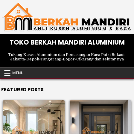
Skip
to
content
TOKO BERKAH MANDIRI ALUMINIUM
Tukang Kusen Aluminium dan Pemasangan Kaca Patri Bekasi-
Jakarta-Depok-Tangerang-Bogor-Cikarang dan sekitar nya
MENU
FEATURED POSTS