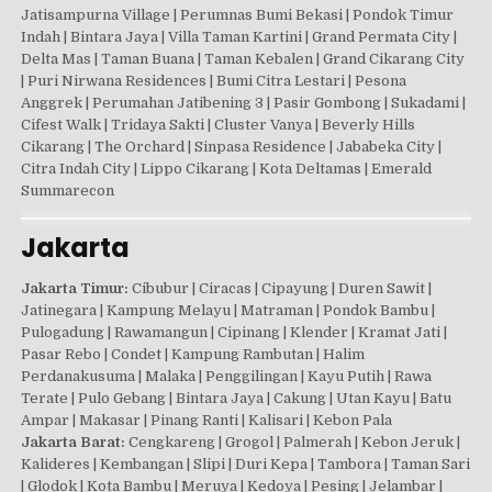
Jatisampurna Village | Perumnas Bumi Bekasi | Pondok Timur
Indah | Bintara Jaya | Villa Taman Kartini | Grand Permata City |
Delta Mas | Taman Buana | Taman Kebalen | Grand Cikarang City
| Puri Nirwana Residences | Bumi Citra Lestari | Pesona
Anggrek | Perumahan Jatibening 3 | Pasir Gombong | Sukadami |
Cifest Walk | Tridaya Sakti | Cluster Vanya | Beverly Hills
Cikarang | The Orchard | Sinpasa Residence | Jababeka City |
Citra Indah City | Lippo Cikarang | Kota Deltamas | Emerald
Summarecon
Jakarta
Jakarta Timur:
Cibubur | Ciracas | Cipayung | Duren Sawit |
Jatinegara | Kampung Melayu | Matraman | Pondok Bambu |
Pulogadung | Rawamangun | Cipinang | Klender | Kramat Jati |
Pasar Rebo | Condet | Kampung Rambutan | Halim
Perdanakusuma | Malaka | Penggilingan | Kayu Putih | Rawa
Terate | Pulo Gebang | Bintara Jaya | Cakung | Utan Kayu | Batu
Ampar | Makasar | Pinang Ranti | Kalisari | Kebon Pala
Jakarta Barat:
Cengkareng | Grogol | Palmerah | Kebon Jeruk |
Kalideres | Kembangan | Slipi | Duri Kepa | Tambora | Taman Sari
| Glodok | Kota Bambu | Meruya | Kedoya | Pesing | Jelambar |