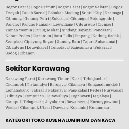
Bogor Utara | Bogor Timur | Bogor Barat | Bogor Selatan | Bogor
Tengah | Tanah Sareal | Babakan Madang | Sentul City | Dramaga |
Cibinong | Gunung Putri | Sukaraja | Cileungsi | Bojonggede |
Parung | Parung Panjang | Leuwiliang | Citeureup | Ciomas |
Taman Yasmin | Curug Mekar | Sindang Barang | Pancasan |
Kebon Pedes | Ciaruteun | Batu Tulis | Empang | Kedung Badak |
Semplak | Cipayung Bogor | Gunung Batu | Tajur | Sukadamai |
Cibanteng | Leuwikaret | Tenjolaya | Rancamaya | Sukasari |
Gadog | Cibanon
Sekitar Karawang
Karawang Barat | Karawang Timur | Klari | Telukjambe |
Cikampek | Tirtamulya | Batujaya | Cilamaya | Rengasdengklok |
Lemahabang | Jatisari | Pakisjaya | Pangkalan | Pedes | Purwasari
| Cibuaya | Tempuran | Kutawaluya | Tegalwaru | Majalaya |
Ciampel | Telagasari | Jayakerta | Rawamerta | Karangpawitan |
Wadas | Cikampek Utara | Dawuan | Kosambi | Kutamekar
KATEGORI TOKO KUSEN ALUMINIUM DAN KACA