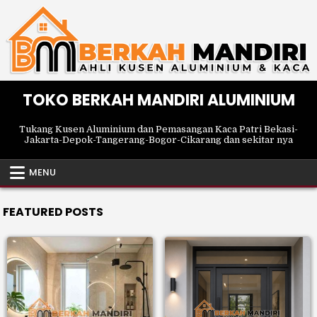
Skip
to
content
TOKO BERKAH MANDIRI ALUMINIUM
Tukang Kusen Aluminium dan Pemasangan Kaca Patri Bekasi-
Jakarta-Depok-Tangerang-Bogor-Cikarang dan sekitar nya
MENU
FEATURED POSTS