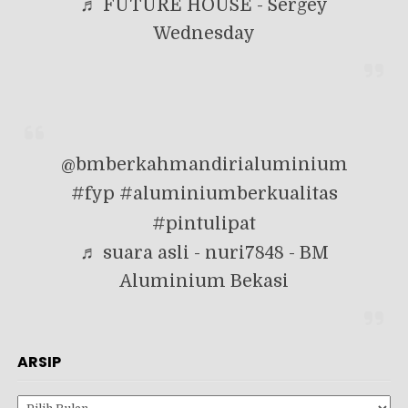
♬ FUTURE HOUSE - Sergey
Wednesday
@bmberkahmandirialuminium
#fyp
#aluminiumberkualitas
#pintulipat
♬ suara asli - nuri7848 - BM
Aluminium Bekasi
ARSIP
Arsip