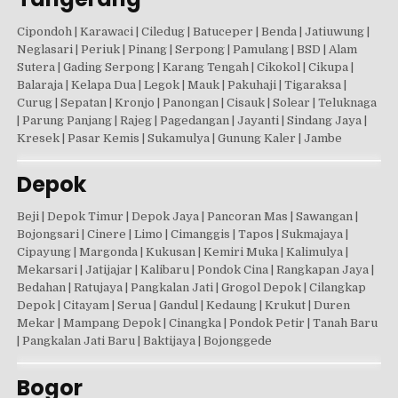
Cipondoh | Karawaci | Ciledug | Batuceper | Benda | Jatiuwung |
Neglasari | Periuk | Pinang | Serpong | Pamulang | BSD | Alam
Sutera | Gading Serpong | Karang Tengah | Cikokol | Cikupa |
Balaraja | Kelapa Dua | Legok | Mauk | Pakuhaji | Tigaraksa |
Curug | Sepatan | Kronjo | Panongan | Cisauk | Solear | Teluknaga
| Parung Panjang | Rajeg | Pagedangan | Jayanti | Sindang Jaya |
Kresek | Pasar Kemis | Sukamulya | Gunung Kaler | Jambe
Depok
Beji | Depok Timur | Depok Jaya | Pancoran Mas | Sawangan |
Bojongsari | Cinere | Limo | Cimanggis | Tapos | Sukmajaya |
Cipayung | Margonda | Kukusan | Kemiri Muka | Kalimulya |
Mekarsari | Jatijajar | Kalibaru | Pondok Cina | Rangkapan Jaya |
Bedahan | Ratujaya | Pangkalan Jati | Grogol Depok | Cilangkap
Depok | Citayam | Serua | Gandul | Kedaung | Krukut | Duren
Mekar | Mampang Depok | Cinangka | Pondok Petir | Tanah Baru
| Pangkalan Jati Baru | Baktijaya | Bojonggede
Bogor