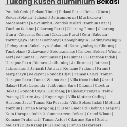
Tukang Kusen aluminium
Bekasi
Pondok Gede | Bekasi Timur | Bekasi Barat | Bekasi Utara |
Bekasi Selatan | Jatiasih | Jatisampurna | Mustikajaya |
Medansatria | Rawalumbu | Pondok Melati | Tambun Utara |
Tambun Selatan | Cikarang Barat | Cikarang Timur | Cikarang
Utara | Cikarang Selatan | Cikarang Pusat | Setu | Babelan |
Tarumajaya | Muara Gembong | Cabangbungin | Kedungwaringin
| Pebayuran | Sukakarya | Sukatani | Karangbahagia | Cibitung |
Tambelang | Sukawangi | Bojongmangu | Tambun Bekasi | Wisma
Asri | Perumnas 1 | Perumnas 2 | Perumnas 3 | Harapan Indah |
Harapan Baru | Bintara | Jatibening | Jatikramat | Jatirasa |
Jatiranggon | Jatiasih | Jatisari | Kemang Pratama | Kranji |
Margahayu | Pekayon | Pondok Hijau | Taman Galaxi | Taman
Harapan Baru | Taman Wisma Asri | Villa Nusa Indah | Grand
Galaxy | Kota Legenda | Jatibening Baru | Cikunir | Cibubur
Bekasi | Pondok Ungu | Kaliabang | Kaliabang Tengah | Teluk
Pucung | Duren Jaya | Kayuringin | Villa Mutiara Gading |
Harapan Jaya | Taman Ria Persada | Villa Bekasi Indah | Metland
Tambun | Taman Narogong | Cluster Emerald | Gading Harapan |
Kota Harapan Indah 2 | Summarecon Bekasi | Grand Wisata |
Kemang Pratama 2 | Taman Aster | Cikarang Baru | Graha
Melasti | Duta Kranji | Puri Gading | Taman Mekarsari |