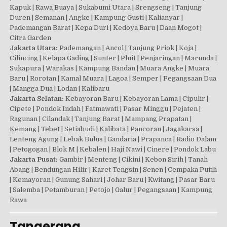
Kapuk | Rawa Buaya | Sukabumi Utara | Srengseng | Tanjung
Duren | Semanan | Angke | Kampung Gusti | Kalianyar |
Pademangan Barat | Kepa Duri | Kedoya Baru | Daan Mogot |
Citra Garden
Jakarta Utara:
Pademangan | Ancol | Tanjung Priok | Koja |
Cilincing | Kelapa Gading | Sunter | Pluit | Penjaringan | Marunda |
Sukapura | Warakas | Kampung Bandan | Muara Angke | Muara
Baru | Rorotan | Kamal Muara | Lagoa | Semper | Pegangsaan Dua
| Mangga Dua | Lodan | Kalibaru
Jakarta Selatan:
Kebayoran Baru | Kebayoran Lama | Cipulir |
Cipete | Pondok Indah | Fatmawati | Pasar Minggu | Pejaten |
Ragunan | Cilandak | Tanjung Barat | Mampang Prapatan |
Kemang | Tebet | Setiabudi | Kalibata | Pancoran | Jagakarsa |
Lenteng Agung | Lebak Bulus | Gandaria | Prapanca | Radio Dalam
| Petogogan | Blok M | Kebalen | Haji Nawi | Cinere | Pondok Labu
Jakarta Pusat:
Gambir | Menteng | Cikini | Kebon Sirih | Tanah
Abang | Bendungan Hilir | Karet Tengsin | Senen | Cempaka Putih
| Kemayoran | Gunung Sahari | Johar Baru | Kwitang | Pasar Baru
| Salemba | Petamburan | Petojo | Galur | Pegangsaan | Kampung
Rawa
Tangerang