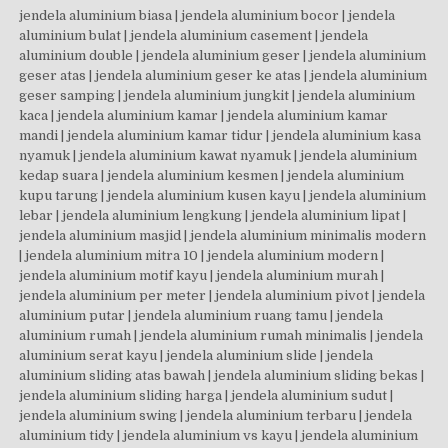
jendela aluminium biasa | jendela aluminium bocor | jendela aluminium bulat | jendela aluminium casement | jendela aluminium double | jendela aluminium geser | jendela aluminium geser atas | jendela aluminium geser ke atas | jendela aluminium geser samping | jendela aluminium jungkit | jendela aluminium kaca | jendela aluminium kamar | jendela aluminium kamar mandi | jendela aluminium kamar tidur | jendela aluminium kasa nyamuk | jendela aluminium kawat nyamuk | jendela aluminium kedap suara | jendela aluminium kesmen | jendela aluminium kupu tarung | jendela aluminium kusen kayu | jendela aluminium lebar | jendela aluminium lengkung | jendela aluminium lipat | jendela aluminium masjid | jendela aluminium minimalis modern | jendela aluminium mitra 10 | jendela aluminium modern | jendela aluminium motif kayu | jendela aluminium murah | jendela aluminium per meter | jendela aluminium pivot | jendela aluminium putar | jendela aluminium ruang tamu | jendela aluminium rumah | jendela aluminium rumah minimalis | jendela aluminium serat kayu | jendela aluminium slide | jendela aluminium sliding atas bawah | jendela aluminium sliding bekas | jendela aluminium sliding harga | jendela aluminium sudut | jendela aluminium swing | jendela aluminium terbaru | jendela aluminium tidy | jendela aluminium vs kayu | jendela aluminium vs upvc | jendela aluminium ykk | jendela atap aluminium | jendela boven aluminium | jendela boven zig zag | jendela bulat aluminium | jendela casement aluminium kaca | jendela casement gunung | jendela dan kusen aluminium | jendela dan pintu aluminium | jendela dapur geser kayu | jendela dari aluminium | jendela dari galvalum | jendela dorong aluminium | jendela expanda | jendela frameless | jendela galvalum | jendela gebyok kaca | jendela gendong aluminium | jendela geser aluminium harga | jendela geser aluminium kaca | jendela geser dari kayu | jendela geser kaca | jendela geser kayu | jendela jalusi aluminium | jendela jungkit aluminium | jendela jungkit aluminium kaca | jendela kaca aluminium geser | jendela kaca aluminium harga | jendela kaca aluminium minimalis | jendela kaca dari baja ringan | jendela kaca frameless | jendela kaca geser | jendela kaca kayu jati | jendela kaca lipat | jendela kaca sliding | jendela kamar aluminium | jendela kamar aluminium minimalis | jendela kamar mandi aluminium | jendela kamar tidur aluminium | jendela kasa aluminium | jendela kayu geser | jendela kayu sliding | jendela kesmen aluminium | jendela krepyak aluminium | jendela kupu kupu aluminium | jendela kusen aluminium | jendela lengkung aluminium | jendela lipat aluminium | jendela lipat kayu | jendela loket aluminium | jendela louvre aluminium | jendela masjid aluminium | jendela maxilum | jendela minimalis aluminium | jendela nako aluminium | jendela nako aluminium harga | jendela panel kayu | jendela partisi aluminium | jendela pintu aluminium | jendela pintu aluminium geser | jendela pintu geser | jendela pintu kaca | jendela pivot aluminium | jendela putar aluminium | jendela pvc vs aluminium | jendela ruang tamu aluminium | jendela rumah aluminium | jendela rumah aluminium minimalis | jendela slide aluminium | jendela slide kayu | jendela sliding aluminium 1 daun | jendela sliding aluminium 4 daun | jendela sliding aluminium harga | jendela sliding aluminium kaca | jendela sliding aluminium tanpa kusen | jendela sliding atas bawah | jendela sliding baja ringan | jendela sliding ekonomi | jendela sliding minimalis | jendela sliding vertikal aluminium | jendela sudut aluminium | jendela swing aluminium | jendela swing aluminium kaca | jendela tidy | jendela top hung | jendela upvc vs aluminium | jendela ykk | jenis kaca tempered | jenis kaca tempered glass | jenis pintu panel | jenis2 kusen aluminium | jual aluminium alexindo | jual beli kusen aluminium bekas | jual jalusi aluminium | jual jendela aluminium bekas | jual jendela sliding aluminium | jual kusen aluminium bekas | jual kusen aluminium bekas terdekat | jual kusen dan pintu aluminium | jual kusen jendela aluminium | jual kusen jendela aluminium bekas | jual kusen pintu aluminium | jual kusen terdekat | jual lis aluminium terdekat | jual partisi kaca | jual partisi kaca bekas | jual pintu aluminium murah | jual pintu dan jendela aluminium | kaca 12mm tempered | kaca 8mm per meter | kaca 8mm tempered | kaca aluminium kantor | kaca aluminium minimalis | kaca aluminium ruko | kaca aluminium rumah | kaca asahi 12 mm | kaca atas pintu | kaca balkon | kaca balkon tempered | kaca bening 10 mm | kaca bening 6mm | kaca buat pintu rumah | kaca clear tempered | kaca clear tempered 5 mm | kaca es tempered | kaca frame aluminium | kaca frameless tempered | kaca geser pintu | kaca geser rumah | kaca intip pintu | kaca intip pintu hotel | kaca jendela aluminium | kaca jendela sliding | kaca jendela sliding aluminium | kaca kamar mandi sliding | kaca kusen aluminium | kaca kusen jendela | kaca laminated 10mm | kaca laminated 5 5 | kaca laminated 6 6 | kaca laminated glass | kaca laminated harga | kaca laminated pecah | kaca laminated tempered | kaca lipat frameless | kaca nako aluminium | kaca partisi kamar mandi | kaca partisi kamar mandi harga | kaca partisi kantor | kaca partisi ruangan | kaca patri pintu | kaca penyekat ruangan | kaca pintu | kaca pintu aluminium | kaca pintu geser | kaca pintu kamar mandi | kaca pintu kantor | kaca pintu minimalis | kaca pintu ruko | kaca pintu rumah | kaca pintu sliding | kaca pintu tempered | kaca pintu toko | kaca polos 12mm | kaca polos 8 mm | kaca samping rumah | kaca sekat toilet | kaca shower aluminium | kaca sliding aluminium | kaca sliding door | kaca stopsol 5mm | kaca stopsol 8mm | kaca tempered 10 mm | kaca tempered 10 mm harga | kaca tempered 10mm harga | kaca tempered 12 mm harga | kaca tempered 12 mm per m2 | kaca tempered 12 mm untuk aquarium | kaca tempered 12mm | kaca tempered 12mm asahimas | kaca tempered 12mm harga | kaca tempered 12mm per m2 | kaca tempered 12mm untuk aquarium | kaca tempered 20 mm | kaca tempered 5mm | kaca tempered 6mm | kaca tempered 8 mm | kaca tempered 8mm asahimas | kaca tempered 8mm harga | kaca tempered artinya | kaca tempered asahi | kaca tempered asahimas | kaca tempered balkon | kaca tempered bekas | kaca tempered bulat | kaca tempered glass 12mm | kaca tempered glass harga | kaca tempered hitam | kaca tempered laminated | kaca tempered lengkung | kaca tempered murah | kaca tempered per m2 | kaca tempered per meter | kaca tempered solo | kaca tempered tahan panas | kaca tempered terdekat | kaca tempered vs kaca biasa | kaca untuk pintu | kaca untuk pintu kamar mandi | kaca untuk pintu rumah | kaca upvc | kaki partisi kaca | kamar kaca aluminium | kamar mandi full kaca | kamar mandi kaca buram | kamar mandi partisi | kamar mandi partisi kaca | kamar mandi pintu geser | kamar mandi pintu kaca | kamar mandi sekat kaca | kamar pintu geser | kamar pintu kaca | kasa nyamuk untuk kusen aluminium | kawat expanda aluminium | kawat nyamuk jendela aluminium | keamanan pintu geser | kekuatan kaca 12mm | kekuatan kaca tempered | kekuatan kaca tempered 10mm | kekuatan kaca tempered 12mm | kekuatan kaca tempered 8mm | kekuatan kusen aluminium | kesmen aluminium | ketebalan aluminium alexindo | ketebalan aluminium inkalum | ketebalan aluminium ykk | ketebalan kaca pintu geser | ketebalan kaca tempered | ketebalan kaca tempered 12 mm | ketebalan kaca tempered 8 mm | kekurangan pintu aluminium | khasiat kaca tempered | kisaran harga kaca tempered | konstruksi aluminium|kusen aluminium | pintu kaca | jendela aluminium | pintu aluminium | partisi kaca | pintu lipat | kaca tempered | pintu geser | pintu panel | harga kusen aluminium | harga pintu aluminium | harga jendela aluminium | pintu kamar mandi aluminium | harga kusen pintu aluminium | harga kusen aluminium per meter | kusen pintu aluminium | harga kaca tempered 10mm | pintu kaca aluminium | harga aluminium per batang | pintu sliding aluminium | pintu sliding | pintu geser aluminium | pintu aluminium kamar mandi | harga pintu kamar mandi aluminium | kusen jendela aluminium | harga jendela aluminium per meter | pintu kaca geser | pintu lipat aluminium | harga kusen jendela aluminium | harga kaca tempered 12mm | kusen aluminium terdekat | harga pintu aluminium per unit | harga pintu rolling door lipat per meter | harga pintu kaca | pintu sliding kaca | pintu aluminium geser | harga pintu kaca geser | pintu aluminium kaca | harga pintu kaca aluminium | harga kaca tempered | jalusi aluminium | harga pintu sliding aluminium | harga kaca tempered 8mm | toko pintu aluminium terdekat | pintu lipat besi | pintu lipat pvc | pintu kawat nyamuk aluminium | kaca tempered 10mm | rolling door geser | harga kusen aluminium 2022 | jendela aluminium harga | harga pintu aluminium 2022 | harga 1 set kusen pintu aluminium | jual pintu aluminium terdekat | pintu sliding kayu | kaca tempered 12mm | jendela aluminium sliding | aluminium alexindo | harga pintu lipat besi per meter 2025 | pintu kaca otomatis | pintu geser kayu | harga pintu kaca aluminium per meter | harga pintu lipat per meter | jual kusen aluminium terdekat | pintu aluminium minimalis | jasa pasang kusen aluminium | harga pintu aluminium kamar mandi | harga pintu aluminium per meter | jendela aluminium minimalis | pintu geser kaca | harga kusen dan pintu aluminium | harga pintu aluminium 2 pintu | partisi kaca kamar mandi | pintu otomatis kaca | harga pintu dan kusen aluminium | kusen aluminium alexindo | pintu kasa nyamuk aluminium | pintu sliding aluminium 2 daun | harga kaca tempered per meter | pintu rumah aluminium | harga rolling door geser per meter | pintu kusen aluminium | harga satu set pintu dan jendela aluminium | harga kusen aluminium 4 inch per batang | harga pintu kawat nyamuk aluminium | harga pintu sliding kaca | pintu garasi lipat | harga kusen pintu aluminium per unit | pintu kaca tempered | harga kusen jendela aluminium per meter | kaca tempered 8mm | harga pintu sliding