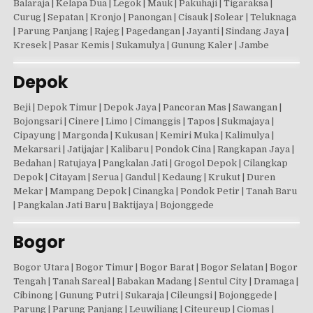
Balaraja | Kelapa Dua | Legok | Mauk | Pakuhaji | Tigaraksa |
Curug | Sepatan | Kronjo | Panongan | Cisauk | Solear | Teluknaga
| Parung Panjang | Rajeg | Pagedangan | Jayanti | Sindang Jaya |
Kresek | Pasar Kemis | Sukamulya | Gunung Kaler | Jambe
Depok
Beji | Depok Timur | Depok Jaya | Pancoran Mas | Sawangan |
Bojongsari | Cinere | Limo | Cimanggis | Tapos | Sukmajaya |
Cipayung | Margonda | Kukusan | Kemiri Muka | Kalimulya |
Mekarsari | Jatijajar | Kalibaru | Pondok Cina | Rangkapan Jaya |
Bedahan | Ratujaya | Pangkalan Jati | Grogol Depok | Cilangkap
Depok | Citayam | Serua | Gandul | Kedaung | Krukut | Duren
Mekar | Mampang Depok | Cinangka | Pondok Petir | Tanah Baru
| Pangkalan Jati Baru | Baktijaya | Bojonggede
Bogor
Bogor Utara | Bogor Timur | Bogor Barat | Bogor Selatan | Bogor
Tengah | Tanah Sareal | Babakan Madang | Sentul City | Dramaga |
Cibinong | Gunung Putri | Sukaraja | Cileungsi | Bojonggede |
Parung | Parung Panjang | Leuwiliang | Citeureup | Ciomas |