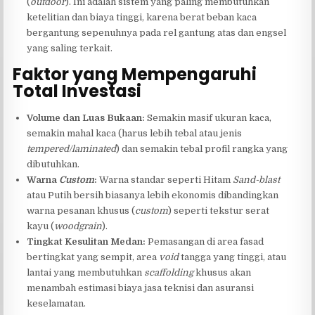
(
outdoor
). Ini adalah sistem yang paling membutuhkan
ketelitian dan biaya tinggi, karena berat beban kaca
bergantung sepenuhnya pada rel gantung atas dan engsel
yang saling terkait.
Faktor yang Mempengaruhi
Total Investasi
Volume dan Luas Bukaan:
Semakin masif ukuran kaca,
semakin mahal kaca (harus lebih tebal atau jenis
tempered/laminated
) dan semakin tebal profil rangka yang
dibutuhkan.
Warna
Custom
:
Warna standar seperti Hitam
Sand-blast
atau Putih bersih biasanya lebih ekonomis dibandingkan
warna pesanan khusus (
custom
) seperti tekstur serat
kayu (
woodgrain
).
Tingkat Kesulitan Medan:
Pemasangan di area fasad
bertingkat yang sempit, area
void
tangga yang tinggi, atau
lantai yang membutuhkan
scaffolding
khusus akan
menambah estimasi biaya jasa teknisi dan asuransi
keselamatan.