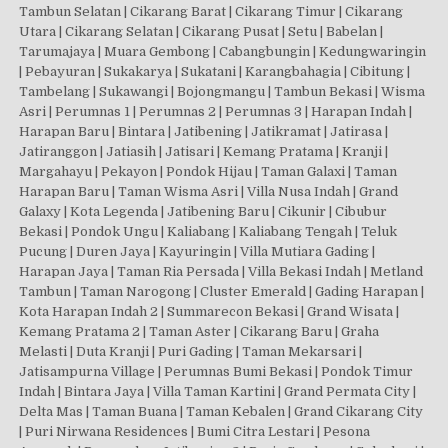
Tambun Selatan | Cikarang Barat | Cikarang Timur | Cikarang
Utara | Cikarang Selatan | Cikarang Pusat | Setu | Babelan |
Tarumajaya | Muara Gembong | Cabangbungin | Kedungwaringin
| Pebayuran | Sukakarya | Sukatani | Karangbahagia | Cibitung |
Tambelang | Sukawangi | Bojongmangu | Tambun Bekasi | Wisma
Asri | Perumnas 1 | Perumnas 2 | Perumnas 3 | Harapan Indah |
Harapan Baru | Bintara | Jatibening | Jatikramat | Jatirasa |
Jatiranggon | Jatiasih | Jatisari | Kemang Pratama | Kranji |
Margahayu | Pekayon | Pondok Hijau | Taman Galaxi | Taman
Harapan Baru | Taman Wisma Asri | Villa Nusa Indah | Grand
Galaxy | Kota Legenda | Jatibening Baru | Cikunir | Cibubur
Bekasi | Pondok Ungu | Kaliabang | Kaliabang Tengah | Teluk
Pucung | Duren Jaya | Kayuringin | Villa Mutiara Gading |
Harapan Jaya | Taman Ria Persada | Villa Bekasi Indah | Metland
Tambun | Taman Narogong | Cluster Emerald | Gading Harapan |
Kota Harapan Indah 2 | Summarecon Bekasi | Grand Wisata |
Kemang Pratama 2 | Taman Aster | Cikarang Baru | Graha
Melasti | Duta Kranji | Puri Gading | Taman Mekarsari |
Jatisampurna Village | Perumnas Bumi Bekasi | Pondok Timur
Indah | Bintara Jaya | Villa Taman Kartini | Grand Permata City |
Delta Mas | Taman Buana | Taman Kebalen | Grand Cikarang City
| Puri Nirwana Residences | Bumi Citra Lestari | Pesona