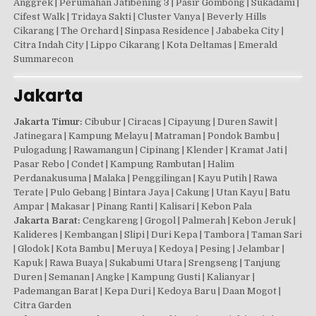
Anggrek | Perumahan Jatibening 3 | Pasir Gombong | Sukadami |
Cifest Walk | Tridaya Sakti | Cluster Vanya | Beverly Hills
Cikarang | The Orchard | Sinpasa Residence | Jababeka City |
Citra Indah City | Lippo Cikarang | Kota Deltamas | Emerald
Summarecon
Jakarta
Jakarta Timur:
Cibubur | Ciracas | Cipayung | Duren Sawit |
Jatinegara | Kampung Melayu | Matraman | Pondok Bambu |
Pulogadung | Rawamangun | Cipinang | Klender | Kramat Jati |
Pasar Rebo | Condet | Kampung Rambutan | Halim
Perdanakusuma | Malaka | Penggilingan | Kayu Putih | Rawa
Terate | Pulo Gebang | Bintara Jaya | Cakung | Utan Kayu | Batu
Ampar | Makasar | Pinang Ranti | Kalisari | Kebon Pala
Jakarta Barat:
Cengkareng | Grogol | Palmerah | Kebon Jeruk |
Kalideres | Kembangan | Slipi | Duri Kepa | Tambora | Taman Sari
| Glodok | Kota Bambu | Meruya | Kedoya | Pesing | Jelambar |
Kapuk | Rawa Buaya | Sukabumi Utara | Srengseng | Tanjung
Duren | Semanan | Angke | Kampung Gusti | Kalianyar |
Pademangan Barat | Kepa Duri | Kedoya Baru | Daan Mogot |
Citra Garden