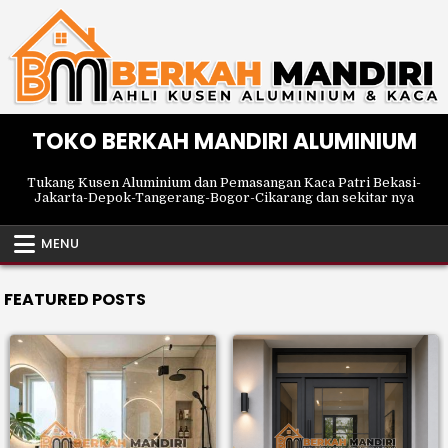
Skip
to
content
TOKO BERKAH MANDIRI ALUMINIUM
Tukang Kusen Aluminium dan Pemasangan Kaca Patri Bekasi-
Jakarta-Depok-Tangerang-Bogor-Cikarang dan sekitar nya
MENU
FEATURED POSTS