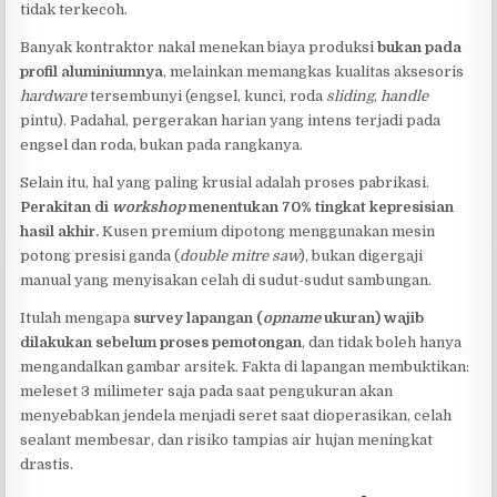
tidak terkecoh.
Banyak kontraktor nakal menekan biaya produksi
bukan pada
profil aluminiumnya
, melainkan memangkas kualitas aksesoris
hardware
tersembunyi (engsel, kunci, roda
sliding
,
handle
pintu). Padahal, pergerakan harian yang intens terjadi pada
engsel dan roda, bukan pada rangkanya.
Selain itu, hal yang paling krusial adalah proses pabrikasi.
Perakitan di
workshop
menentukan 70% tingkat kepresisian
hasil akhir.
Kusen premium dipotong menggunakan mesin
potong presisi ganda (
double mitre saw
), bukan digergaji
manual yang menyisakan celah di sudut-sudut sambungan.
Itulah mengapa
survey lapangan (
opname
ukuran) wajib
dilakukan sebelum proses pemotongan
, dan tidak boleh hanya
mengandalkan gambar arsitek. Fakta di lapangan membuktikan:
meleset 3 milimeter saja pada saat pengukuran akan
menyebabkan jendela menjadi seret saat dioperasikan, celah
sealant membesar, dan risiko tampias air hujan meningkat
drastis.