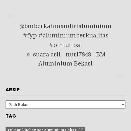
@bmberkahmandirialuminium
#fyp
#aluminiumberkualitas
#pintulipat
♬ suara asli - nuri7848 - BM
Aluminium Bekasi
ARSIP
Arsip
TAG
Tukang kitchen set Aluminium Bekasi
(7)