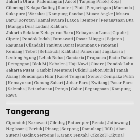
Jakarta Utara:
Pademangan | Ancol | Tanjung Priok | Koja |
Cilincing | Kelapa Gading | Sunter | Pluit | Penjaringan | Marunda |
Sukapura | Warakas | Kampung Bandan | Muara Angke | Muara
Baru | Rorotan | Kamal Muara | Lagoa | Semper | Pegangsaan Dua
| Mangga Dua | Lodan | Kalibaru
Jakarta Selatan:
Kebayoran Baru | Kebayoran Lama | Cipulir |
Cipete | Pondok Indah | Fatmawati | Pasar Minggu | Pejaten |
Ragunan | Cilandak | Tanjung Barat | Mampang Prapatan |
Kemang | Tebet | Setiabudi | Kalibata | Pancoran | Jagakarsa |
Lenteng Agung | Lebak Bulus | Gandaria | Prapanca | Radio Dalam
| Petogogan | Blok M | Kebalen | Haji Nawi | Cinere | Pondok Labu
Jakarta Pusat:
Gambir | Menteng | Cikini | Kebon Sirih | Tanah
Abang | Bendungan Hilir | Karet Tengsin | Senen | Cempaka Putih
| Kemayoran | Gunung Sahari | Johar Baru | Kwitang | Pasar Baru
| Salemba | Petamburan | Petojo | Galur | Pegangsaan | Kampung
Rawa
Tangerang
Cipondoh | Karawaci | Ciledug | Batuceper | Benda | Jatiuwung |
Neglasari | Periuk | Pinang | Serpong | Pamulang | BSD | Alam
Sutera | Gading Serpong | Karang Tengah | Cikokol | Cikupa |