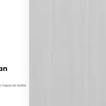
an
 ringan ini makin