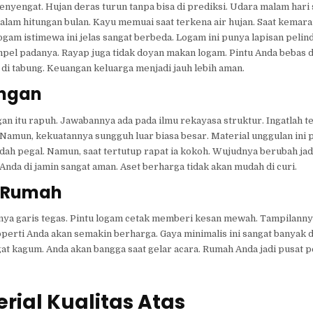
 menyengat. Hujan deras turun tanpa bisa di prediksi. Udara malam har
dalam hitungan bulan. Kayu memuai saat terkena air hujan. Saat kemara
gam istimewa ini jelas sangat berbeda. Logam ini punya lapisan pelin
empel padanya. Rayap juga tidak doyan makan logam. Pintu Anda bebas 
 di tabung. Keuangan keluarga menjadi jauh lebih aman.
ingan
an itu rapuh. Jawabannya ada pada ilmu rekayasa struktur. Ingatlah t
 Namun, kekuatannya sungguh luar biasa besar. Material unggulan ini p
udah pegal. Namun, saat tertutup rapat ia kokoh. Wujudnya berubah ja
Anda di jamin sangat aman. Aset berharga tidak akan mudah di curi.
n Rumah
nya garis tegas. Pintu logam cetak memberi kesan mewah. Tampilanny
erti Anda akan semakin berharga. Gaya minimalis ini sangat banyak d
t kagum. Anda akan bangga saat gelar acara. Rumah Anda jadi pusat p
erial Kualitas Atas