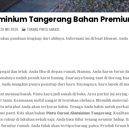
Aluminium Tangerang Bahan Premi
POSTED
26 MEI 2026
TUKANG PINTU GARASI
IN
n panduan lengkap dari ahlinya. Informasi ini di buat khusus. Anda 
pegal dan lelah. Anda tiba di depan rumah. Namun, Anda harus turun da
bawahnya sudah penuh karat kuning. Suaranya bising saat di dorong kua
n. Anda mungkin punya penutup dari kayu. Sayangnya, kayu lapuk di ma
memuai basah. Pintu kayu jadi susah di buka. Area parkir ini sering d
ihat tamu. Keamanan mobil sangat di tentukan olehnya. Memilih material 
istirahat Anda akan terkuras habis. Tenaga Anda habis untuk perbaik
si pasti. Kita akan bahas
Pintu Garasi Aluminium Tangerang
. Kualita
an cukup di lakukan sekali saja. Anda bisa tidur tenang seumur hidup. S
urnitur rumah. Anda tidak akan tertipu barang palsu. Produk tiruan h