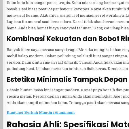
Iklim kota kita sangat panas tropis. Suhu udara siang hari sangat
basah. Besi biasa pasti cepat hancur keropos. Karat akan tumbuh 
menyusut kering. Akibatnya, sistem rel menjadi seret geraknya. Lo
Lapisan itu muncul saat kena udara. Karat tidak akan berani men
hama. Anda bisa hemat biaya renovasi tahunan. Uang cat ulang bisa
Kombinasi Kekuatan dan Bobot R
Banyak klien saya merasa sangat ragu. Mereka mengira bahan ring
mobil balap modern. Bahan pelindung selalu di buat sangat ringan.
serupa. Daun pintu ringan saat di tarik. Tangan Anda tidak akan m
pelindung kuat. Ia tahan menahan benturan fisik keras. Kendaraan 
Estetika Minimalis Tampak Depa
Desain hunian masa kini sangat modern. Konsepnya bersih dan pu
secara instan. Pesona depan rumah Anda akan meningkat. Aset prop
Anda akan tampil memukau tamu. Tetangga pasti akan merasa sanga
Kunjungi Berkah Mandiri Aluminium
Rahasia Ahli: Spesifikasi Mat