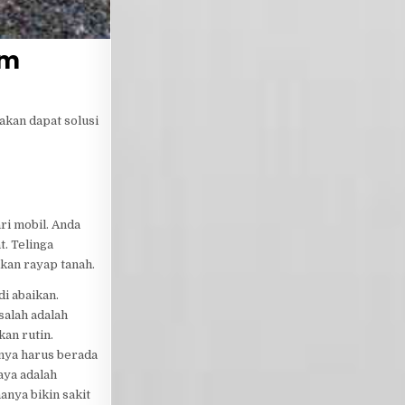
um
akan dapat solusi
ri mobil. Anda
t. Telinga
kan rayap tanah.
i abaikan.
salah adalah
an rutin.
snya harus berada
aya adalah
anya bikin sakit