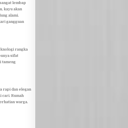
i sangat lembap
u, kayu akan
dung alami.
dari gangguan
eknologi rangka
unya sifat
di tameng
a rapi dan elegan
i cari. Rumah
erhatian warga.