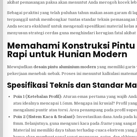
akibat pemasangan paksa akan menuntut Anda merogoh kocek lebi
Sebagai praktisi yang telah puluhan tahun makan asam garam di l
terpanggil untuk membongkar tuntas standar teknis pemasangan
Anda secara eksklusif untuk mengenali spesifikasi material kelas 
menyusun strategi cerdas guna menghindari kerugian fatal akibat 
Memahami Konstruksi Pint
Rapi untuk Hunian Modern
Mewujudkan
desain pintu aluminium modern
yang memiliki garis
pekerjaan menebak-nebak. Proses ini menuntut kalkulasi matemati
Spesifikasi Teknis dan Standar Ma
Poin 1 (Ketebalan Profil):
Aturan emas pertama yang wajib Anda 
atau idealnya mencapai 1.5mm. Mengapa ini krusial? Profil yan
mengalami puntir atau torsi. Area penampang pada profil super 
Poin 2 (Sistem Kaca & Sealant):
Investasikan dana Anda pada k
8mm. Selanjutnya, guna mengunci kaca pada
frame
yang sangat 
Material ini memiliki daya tahan terhadap cuaca ekstrem yan
hanya akan membuat segel cepat mengeras, getas, dan akhirny