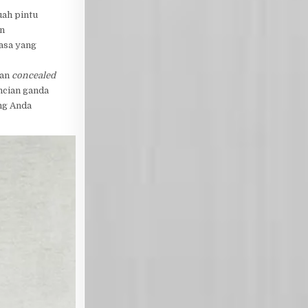
uah pintu
an
asa yang
kan
concealed
ncian ganda
g Anda