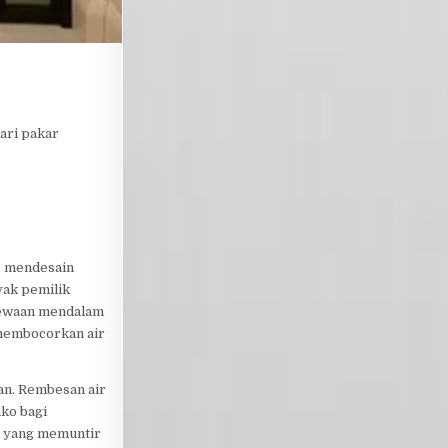
ari pakar
s mendesain
yak pemilik
ecewaan mendalam
 membocorkan air
an. Rembesan air
ko bagi
al yang memuntir