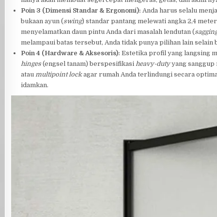
Poin 3 (Dimensi Standar & Ergonomi):
Anda harus selalu menja
bukaan ayun (
swing
) standar pantang melewati angka 2,4 meter
menyelamatkan daun pintu Anda dari masalah lendutan (
saggin
melampaui batas tersebut, Anda tidak punya pilihan lain selai
Poin 4 (Hardware & Aksesoris):
Estetika profil yang langsin
hinges
(engsel tanam) berspesifikasi
heavy-duty
yang sanggup 
atau
multipoint lock
agar rumah Anda terlindungi secara optima
idamkan.