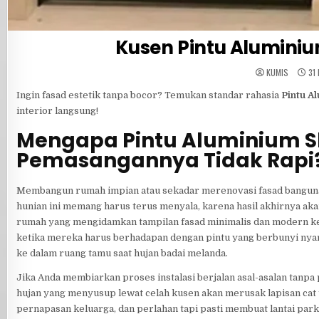
Kusen Pintu Alumini
KUMIS
31 
Ingin fasad estetik tanpa bocor? Temukan standar rahasia
Pintu A
interior langsung!
Mengapa Pintu Aluminium Sl
Pemasangannya Tidak Rapi
Membangun rumah impian atau sekadar merenovasi fasad bangunan
hunian ini memang harus terus menyala, karena hasil akhirnya a
rumah yang mengidamkan tampilan fasad minimalis dan modern ke
ketika mereka harus berhadapan dengan pintu yang berbunyi nyarin
ke dalam ruang tamu saat hujan badai melanda.
Jika Anda membiarkan proses instalasi berjalan asal-asalan tan
hujan yang menyusup lewat celah kusen akan merusak lapisan ca
pernapasan keluarga, dan perlahan tapi pasti membuat lantai par