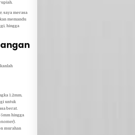
rupiah.
e
, saya merasa
a akan memandu
gi, hingga
sangan
ukanlah
ngka 1.2mm,
ggi untuk
asa berat.
g 5mm hingga
Monomer
).
on murahan