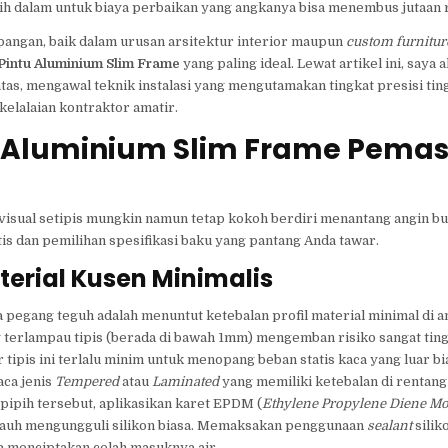
h dalam untuk biaya perbaikan yang angkanya bisa menembus jutaan 
apangan, baik dalam urusan arsitektur interior maupun
custom furnitur
Pintu Aluminium Slim Frame
yang paling ideal. Lewat artikel ini, say
atas, mengawal teknik instalasi yang mengutamakan tingkat presisi ting
kelalaian kontraktor amatir.
u Aluminium Slim Frame Pema
 visual setipis mungkin namun tetap kokoh berdiri menantang angin b
s dan pemilihan spesifikasi baku yang pantang Anda tawar.
terial Kusen Minimalis
pegang teguh adalah menuntut ketebalan profil material minimal di a
g terlampau tipis (berada di bawah 1mm) mengemban risiko sangat tin
tipis ini terlalu minim untuk menopang beban statis kaca yang luar bi
aca jenis
Tempered
atau
Laminated
yang memiliki ketebalan di rentan
pipih tersebut, aplikasikan karet EPDM (
Ethylene Propylene Diene 
g jauh mengungguli silikon biasa. Memaksakan penggunaan
sealant
silik
a menciptakan celah masuknya air.