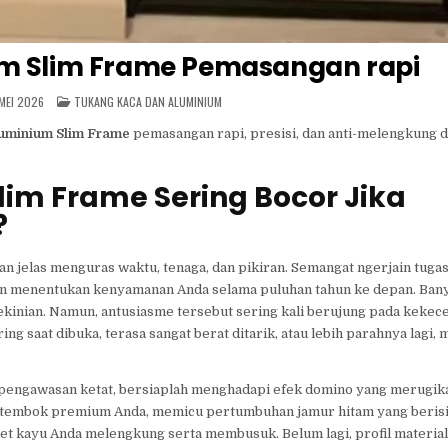
um Slim Frame Pemasangan rapi
POSTED
MEI 2026
TUKANG KACA DAN ALUMINIUM
IN
luminium Slim Frame
pemasangan rapi, presisi, dan anti-melengkung d
im Frame Sering Bocor Jika
?
 jelas menguras waktu, tenaga, dan pikiran. Semangat ngerjain tuga
kan menentukan kenyamanan Anda selama puluhan tahun ke depan. Ban
kinian. Namun, antusiasme tersebut sering kali berujung pada kek
g saat dibuka, terasa sangat berat ditarik, atau lebih parahnya lagi,
pa pengawasan ketat, bersiaplah menghadapi efek domino yang merugik
t tembok premium Anda, memicu pertumbuhan jamur hitam yang berisi
ket kayu Anda melengkung serta membusuk. Belum lagi, profil materi