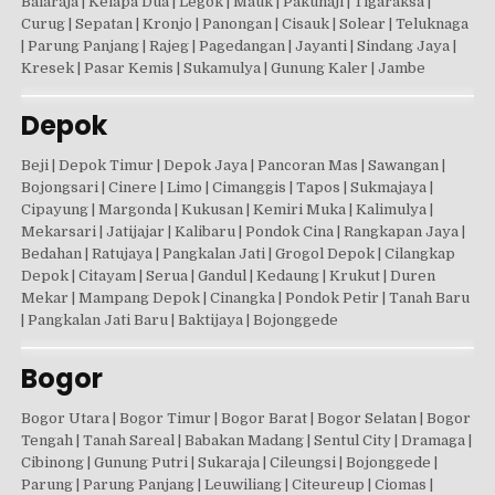
Balaraja | Kelapa Dua | Legok | Mauk | Pakuhaji | Tigaraksa |
Curug | Sepatan | Kronjo | Panongan | Cisauk | Solear | Teluknaga
| Parung Panjang | Rajeg | Pagedangan | Jayanti | Sindang Jaya |
Kresek | Pasar Kemis | Sukamulya | Gunung Kaler | Jambe
Depok
Beji | Depok Timur | Depok Jaya | Pancoran Mas | Sawangan |
Bojongsari | Cinere | Limo | Cimanggis | Tapos | Sukmajaya |
Cipayung | Margonda | Kukusan | Kemiri Muka | Kalimulya |
Mekarsari | Jatijajar | Kalibaru | Pondok Cina | Rangkapan Jaya |
Bedahan | Ratujaya | Pangkalan Jati | Grogol Depok | Cilangkap
Depok | Citayam | Serua | Gandul | Kedaung | Krukut | Duren
Mekar | Mampang Depok | Cinangka | Pondok Petir | Tanah Baru
| Pangkalan Jati Baru | Baktijaya | Bojonggede
Bogor
Bogor Utara | Bogor Timur | Bogor Barat | Bogor Selatan | Bogor
Tengah | Tanah Sareal | Babakan Madang | Sentul City | Dramaga |
Cibinong | Gunung Putri | Sukaraja | Cileungsi | Bojonggede |
Parung | Parung Panjang | Leuwiliang | Citeureup | Ciomas |