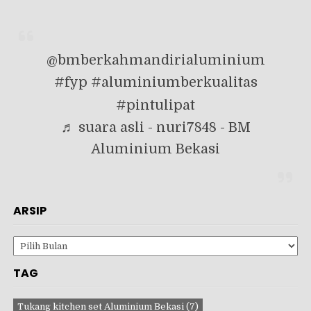
@bmberkahmandirialuminium
#fyp
#aluminiumberkualitas
#pintulipat
♬ suara asli - nuri7848 - BM
Aluminium Bekasi
ARSIP
Arsip
TAG
Tukang kitchen set Aluminium Bekasi
(7)