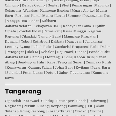
Jakarta Utara:
Pademangan | Ancol | Tanjung Priok | Koja |
Cilincing | Kelapa Gading | Sunter | Pluit | Penjaringan | Marunda |
Sukapura | Warakas | Kampung Bandan | Muara Angke | Muara
Baru | Rorotan | Kamal Muara | Lagoa | Semper | Pegangsaan Dua
| Mangga Dua | Lodan | Kalibaru
Jakarta Selatan:
Kebayoran Baru | Kebayoran Lama | Cipulir |
Cipete | Pondok Indah | Fatmawati | Pasar Minggu | Pejaten |
Ragunan | Cilandak | Tanjung Barat | Mampang Prapatan |
Kemang | Tebet | Setiabudi | Kalibata | Pancoran | Jagakarsa |
Lenteng Agung | Lebak Bulus | Gandaria | Prapanca | Radio Dalam
| Petogogan | Blok M | Kebalen | Haji Nawi | Cinere | Pondok Labu
Jakarta Pusat:
Gambir | Menteng | Cikini | Kebon Sirih | Tanah
Abang | Bendungan Hilir | Karet Tengsin | Senen | Cempaka Putih
| Kemayoran | Gunung Sahari | Johar Baru | Kwitang | Pasar Baru
| Salemba | Petamburan | Petojo | Galur | Pegangsaan | Kampung
Rawa
Tangerang
Cipondoh | Karawaci | Ciledug | Batuceper | Benda | Jatiuwung |
Neglasari | Periuk | Pinang | Serpong | Pamulang | BSD | Alam
Sutera | Gading Serpong | Karang Tengah | Cikokol | Cikupa |