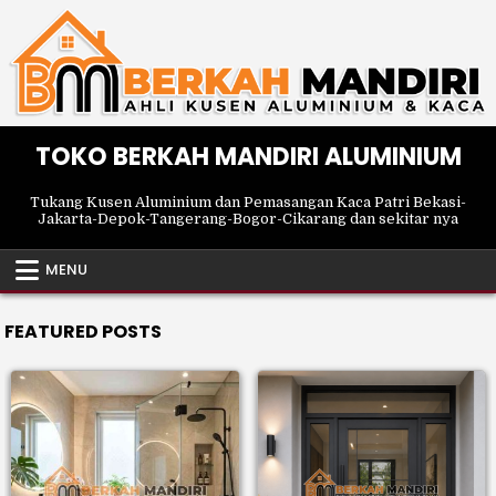
Skip
to
content
TOKO BERKAH MANDIRI ALUMINIUM
Tukang Kusen Aluminium dan Pemasangan Kaca Patri Bekasi-
Jakarta-Depok-Tangerang-Bogor-Cikarang dan sekitar nya
MENU
FEATURED POSTS