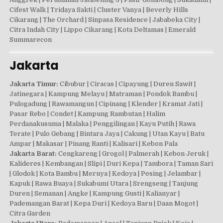
Cifest Walk | Tridaya Sakti | Cluster Vanya | Beverly Hills
Cikarang | The Orchard | Sinpasa Residence | Jababeka City |
Citra Indah City | Lippo Cikarang | Kota Deltamas | Emerald
Summarecon
Jakarta
Jakarta Timur:
Cibubur | Ciracas | Cipayung | Duren Sawit |
Jatinegara | Kampung Melayu | Matraman | Pondok Bambu |
Pulogadung | Rawamangun | Cipinang | Klender | Kramat Jati |
Pasar Rebo | Condet | Kampung Rambutan | Halim
Perdanakusuma | Malaka | Penggilingan | Kayu Putih | Rawa
Terate | Pulo Gebang | Bintara Jaya | Cakung | Utan Kayu | Batu
Ampar | Makasar | Pinang Ranti | Kalisari | Kebon Pala
Jakarta Barat:
Cengkareng | Grogol | Palmerah | Kebon Jeruk |
Kalideres | Kembangan | Slipi | Duri Kepa | Tambora | Taman Sari
| Glodok | Kota Bambu | Meruya | Kedoya | Pesing | Jelambar |
Kapuk | Rawa Buaya | Sukabumi Utara | Srengseng | Tanjung
Duren | Semanan | Angke | Kampung Gusti | Kalianyar |
Pademangan Barat | Kepa Duri | Kedoya Baru | Daan Mogot |
Citra Garden