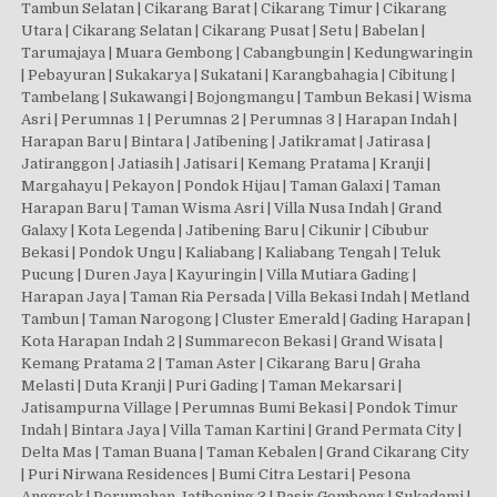
Tambun Selatan | Cikarang Barat | Cikarang Timur | Cikarang
Utara | Cikarang Selatan | Cikarang Pusat | Setu | Babelan |
Tarumajaya | Muara Gembong | Cabangbungin | Kedungwaringin
| Pebayuran | Sukakarya | Sukatani | Karangbahagia | Cibitung |
Tambelang | Sukawangi | Bojongmangu | Tambun Bekasi | Wisma
Asri | Perumnas 1 | Perumnas 2 | Perumnas 3 | Harapan Indah |
Harapan Baru | Bintara | Jatibening | Jatikramat | Jatirasa |
Jatiranggon | Jatiasih | Jatisari | Kemang Pratama | Kranji |
Margahayu | Pekayon | Pondok Hijau | Taman Galaxi | Taman
Harapan Baru | Taman Wisma Asri | Villa Nusa Indah | Grand
Galaxy | Kota Legenda | Jatibening Baru | Cikunir | Cibubur
Bekasi | Pondok Ungu | Kaliabang | Kaliabang Tengah | Teluk
Pucung | Duren Jaya | Kayuringin | Villa Mutiara Gading |
Harapan Jaya | Taman Ria Persada | Villa Bekasi Indah | Metland
Tambun | Taman Narogong | Cluster Emerald | Gading Harapan |
Kota Harapan Indah 2 | Summarecon Bekasi | Grand Wisata |
Kemang Pratama 2 | Taman Aster | Cikarang Baru | Graha
Melasti | Duta Kranji | Puri Gading | Taman Mekarsari |
Jatisampurna Village | Perumnas Bumi Bekasi | Pondok Timur
Indah | Bintara Jaya | Villa Taman Kartini | Grand Permata City |
Delta Mas | Taman Buana | Taman Kebalen | Grand Cikarang City
| Puri Nirwana Residences | Bumi Citra Lestari | Pesona
Anggrek | Perumahan Jatibening 3 | Pasir Gombong | Sukadami |